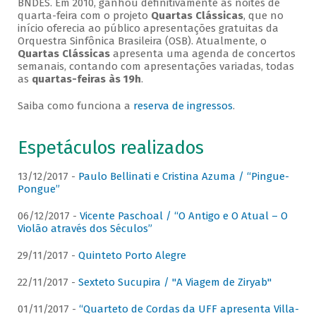
BNDES. Em 2010, ganhou definitivamente as noites de
quarta-feira com o projeto
Quartas Clássicas
, que no
início oferecia ao público apresentações gratuitas da
Orquestra Sinfônica Brasileira (OSB). Atualmente, o
Quartas Clássicas
apresenta uma agenda de concertos
semanais, contando com apresentações variadas, todas
as
quartas-feiras às 19h
.
Saiba como funciona a
reserva de ingressos
.
Espetáculos realizados
13/12/2017 -
Paulo Bellinati e Cristina Azuma / “Pingue-
Pongue”
06/12/2017 -
Vicente Paschoal / “O Antigo e O Atual – O
Violão através dos Séculos”
29/11/2017 -
Quinteto Porto Alegre
22/11/2017 -
Sexteto Sucupira / "A Viagem de Ziryab"
01/11/2017 -
“Quarteto de Cordas da UFF apresenta Villa-