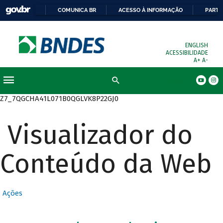
COMUNICA BR
ACESSO À INFORMAÇÃO
PARTI
ENGLISH
ACESSIBILIDADE
A+
A-
Busca
Z7_7QGCHA41L071B0QGLVK8P22GJ0
Visualizador do
Conteúdo da Web
Ações