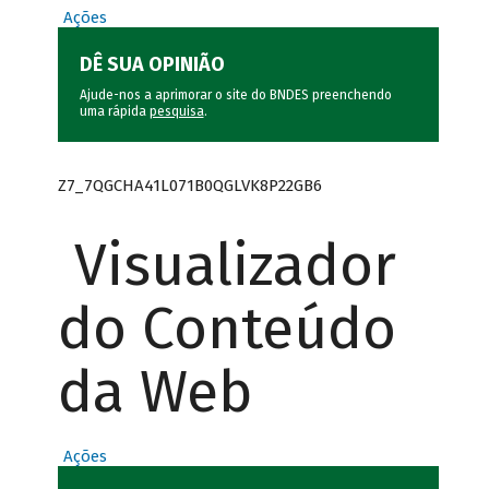
Ações
DÊ SUA OPINIÃO
Ajude-nos a aprimorar o site do BNDES preenchendo
uma rápida
pesquisa
.
Z7_7QGCHA41L071B0QGLVK8P22GB6
Visualizador
do Conteúdo
da Web
Ações