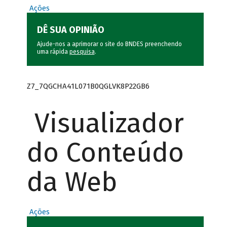
Ações
DÊ SUA OPINIÃO
Ajude-nos a aprimorar o site do BNDES preenchendo
uma rápida
pesquisa
.
Z7_7QGCHA41L071B0QGLVK8P22GB6
Visualizador
do Conteúdo
da Web
Ações