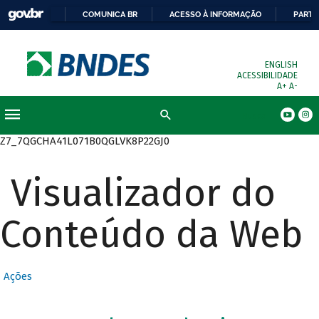
COMUNICA BR
ACESSO À INFORMAÇÃO
PARTI
ENGLISH
ACESSIBILIDADE
A+
A-
Busca
Z7_7QGCHA41L071B0QGLVK8P22GJ0
Visualizador do
Conteúdo da Web
Ações