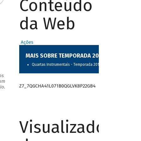
Conteúdo
da Web
a
Ações
MAIS SOBRE TEMPORADA 2017
Quartas Instrumentais - Temporada 2017
os
 um
Z7_7QGCHA41L071B0QGLVK8P22GB4
io.
Visualizador