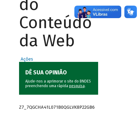
do
Conteúdo
da Web
Ações
DÊ SUA OPINIÃO
Ajude-nos a aprimorar o site do BNDES
preenchendo uma rápida
pesquisa
.
Z7_7QGCHA41L071B0QGLVK8P22GB6