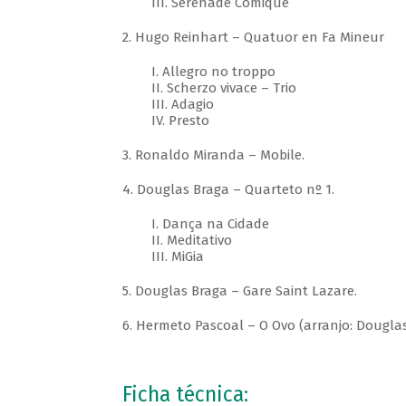
III. Sérénade Comique
2. Hugo Reinhart – Quatuor en Fa Mineur
I. Allegro no troppo
II. Scherzo vivace – Trio
III. Adagio
IV. Presto
3. Ronaldo Miranda – Mobile.
4. Douglas Braga – Quarteto nº 1.
I. Dança na Cidade
II. Meditativo
III. MiGia
5. Douglas Braga – Gare Saint Lazare.
6. Hermeto Pascoal – O Ovo (arranjo: Dougla
Ficha técnica: