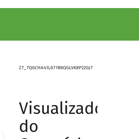
Z7_7QGCHA41L071B0QGLVK8P22GJ7
Visualizador
do