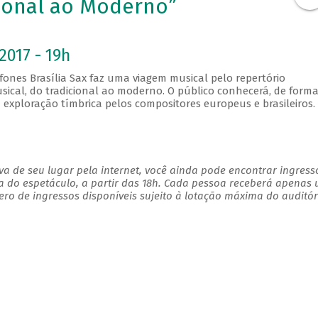
cional ao Moderno”
2017 - 19h
ones Brasília Sax faz uma viagem musical pelo repertório
sical, do tradicional ao moderno. O público conhecerá, de form
da exploração tímbrica pelos compositores europeus e brasileiros.
a de seu lugar pela internet, você ainda pode encontrar ingress
a do espetáculo, a partir das 18h. Cada pessoa receberá apenas
o de ingressos disponíveis sujeito à lotação máxima do auditór