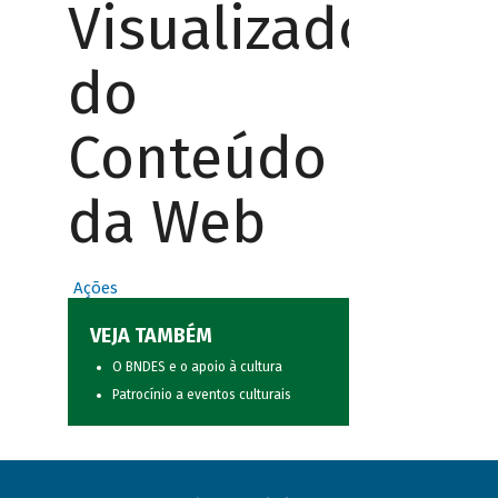
Visualizador
do
Conteúdo
da Web
Ações
VEJA TAMBÉM
O BNDES e o apoio à cultura
Patrocínio a eventos culturais