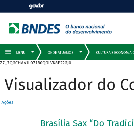
Z7_7QGCHA41L071B0QGLVK8P22GJ0
Visualizador do 
Ações
Brasília Sax “Do Tradi