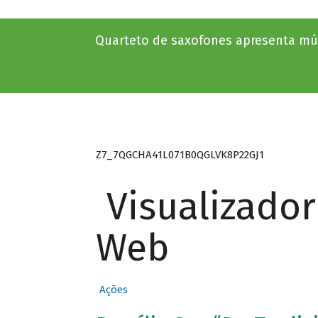
Quarteto de saxofones apresenta mús
Z7_7QGCHA41L071B0QGLVK8P22GJ1
Visualizado
Web
Ações