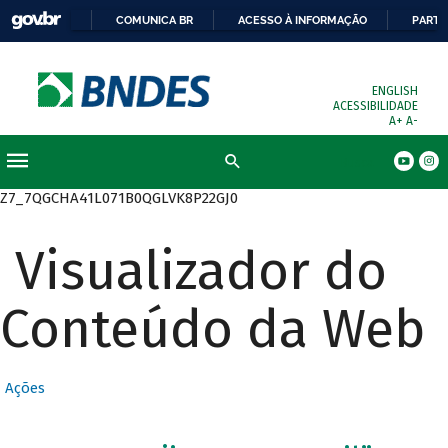
COMUNICA BR
ACESSO À INFORMAÇÃO
PARTI
ENGLISH
ACESSIBILIDADE
A+
A-
Busca
Z7_7QGCHA41L071B0QGLVK8P22GJ0
Visualizador do
Conteúdo da Web
Ações