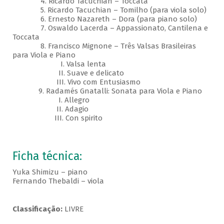
4. Ricardo Tacuchian – Toccata
5. Ricardo Tacuchian – Tomilho (para viola solo)
6. Ernesto Nazareth – Dora (para piano solo)
7. Oswaldo Lacerda – Appassionato, Cantilena e
Toccata
8. Francisco Mignone – Três Valsas Brasileiras
para Viola e Piano
I. Valsa lenta
II. Suave e delicato
III. Vivo com Entusiasmo
9. Radamés Gnatalli: Sonata para Viola e Piano
I. Allegro
II. Adagio
III. Con spirito
Ficha técnica:
Yuka Shimizu – piano
Fernando Thebaldi – viola
Classificação:
LIVRE