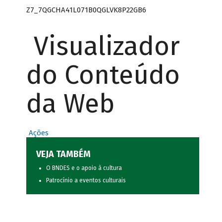
Z7_7QGCHA41L071B0QGLVK8P22GB6
Visualizador
do Conteúdo
da Web
Ações
VEJA TAMBÉM
O BNDES e o apoio à cultura
Patrocínio a eventos culturais