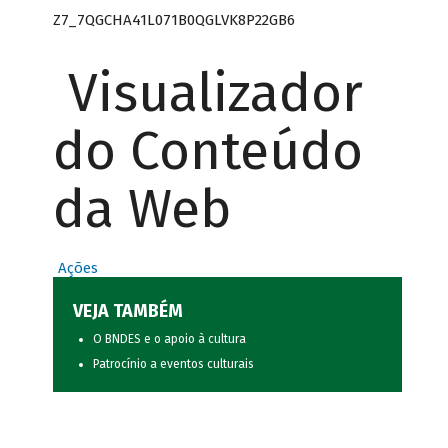
Z7_7QGCHA41L071B0QGLVK8P22GB6
Visualizador
do Conteúdo
da Web
Ações
VEJA TAMBÉM
O BNDES e o apoio à cultura
Patrocínio a eventos culturais