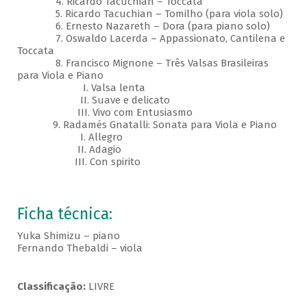
4. Ricardo Tacuchian – Toccata
5. Ricardo Tacuchian – Tomilho (para viola solo)
6. Ernesto Nazareth – Dora (para piano solo)
7. Oswaldo Lacerda – Appassionato, Cantilena e
Toccata
8. Francisco Mignone – Três Valsas Brasileiras
para Viola e Piano
I. Valsa lenta
II. Suave e delicato
III. Vivo com Entusiasmo
9. Radamés Gnatalli: Sonata para Viola e Piano
I. Allegro
II. Adagio
III. Con spirito
Ficha técnica:
Yuka Shimizu – piano
Fernando Thebaldi – viola
Classificação:
LIVRE