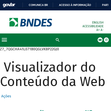
COMUNICA BR
ACESSO À INFORMAÇÃO
PARTI
ENGLISH
ACESSIBILIDADE
A+
A-
Busca
Z7_7QGCHA41L071B0QGLVK8P22GJ0
Visualizador do
Conteúdo da Web
Ações