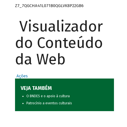
Z7_7QGCHA41L071B0QGLVK8P22GB6
Visualizador
do Conteúdo
da Web
Ações
VEJA TAMBÉM
O BNDES e o apoio à cultura
Patrocínio a eventos culturais