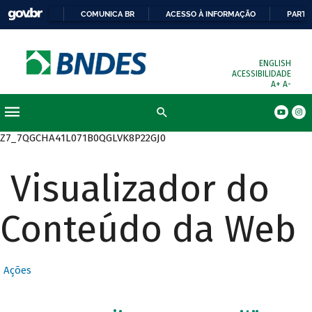
COMUNICA BR
ACESSO À INFORMAÇÃO
PARTI
ENGLISH
ACESSIBILIDADE
A+
A-
Busca
Z7_7QGCHA41L071B0QGLVK8P22GJ0
Visualizador do
Conteúdo da Web
Ações