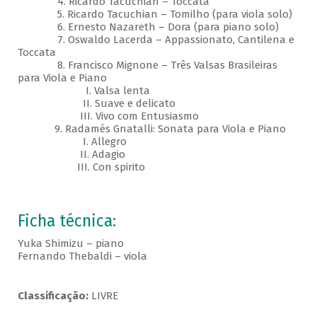
4. Ricardo Tacuchian – Toccata
5. Ricardo Tacuchian – Tomilho (para viola solo)
6. Ernesto Nazareth – Dora (para piano solo)
7. Oswaldo Lacerda – Appassionato, Cantilena e
Toccata
8. Francisco Mignone – Três Valsas Brasileiras
para Viola e Piano
I. Valsa lenta
II. Suave e delicato
III. Vivo com Entusiasmo
9. Radamés Gnatalli: Sonata para Viola e Piano
I. Allegro
II. Adagio
III. Con spirito
Ficha técnica:
Yuka Shimizu – piano
Fernando Thebaldi – viola
Classificação:
LIVRE