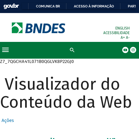
COMUNICA BR
ACESSO À INFORMAÇÃO
PARTI
ENGLISH
ACESSIBILIDADE
A+
A-
Busca
Z7_7QGCHA41L071B0QGLVK8P22GJ0
Visualizador do
Conteúdo da Web
Ações