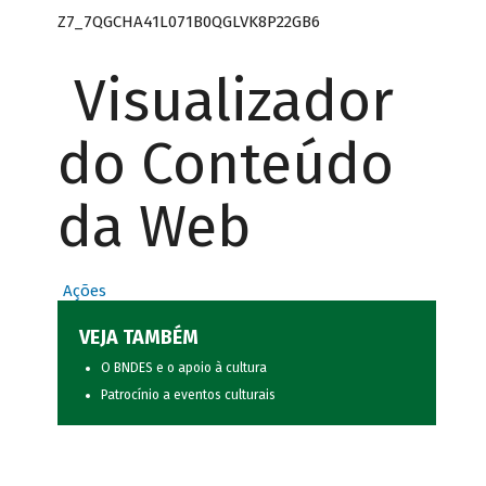
Z7_7QGCHA41L071B0QGLVK8P22GB6
Visualizador
do Conteúdo
da Web
Ações
VEJA TAMBÉM
O BNDES e o apoio à cultura
Patrocínio a eventos culturais