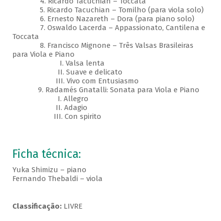
4. Ricardo Tacuchian – Toccata
5. Ricardo Tacuchian – Tomilho (para viola solo)
6. Ernesto Nazareth – Dora (para piano solo)
7. Oswaldo Lacerda – Appassionato, Cantilena e
Toccata
8. Francisco Mignone – Três Valsas Brasileiras
para Viola e Piano
I. Valsa lenta
II. Suave e delicato
III. Vivo com Entusiasmo
9. Radamés Gnatalli: Sonata para Viola e Piano
I. Allegro
II. Adagio
III. Con spirito
Ficha técnica:
Yuka Shimizu – piano
Fernando Thebaldi – viola
Classificação:
LIVRE