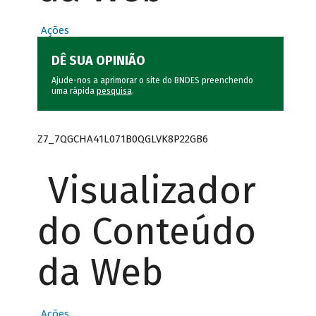
Ações
DÊ SUA OPINIÃO
Ajude-nos a aprimorar o site do BNDES preenchendo
uma rápida
pesquisa
.
Z7_7QGCHA41L071B0QGLVK8P22GB6
Visualizador
do Conteúdo
da Web
Ações