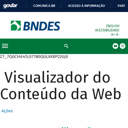
COMUNICA BR
ACESSO À INFORMAÇÃO
PARTI
ENGLISH
ACESSIBILIDADE
A+
A-
Busca
Z7_7QGCHA41L071B0QGLVK8P22GJ0
Visualizador do
Conteúdo da Web
Ações