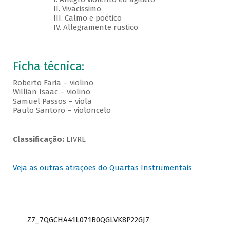
II. Vivacissimo
III. Calmo e poético
IV. Allegramente rustico
Ficha técnica:
Roberto Faria – violino
Willian Isaac – violino
Samuel Passos – viola
Paulo Santoro – violoncelo
Classificação:
LIVRE
Veja as outras atrações do Quartas Instrumentais
Z7_7QGCHA41L071B0QGLVK8P22GJ7