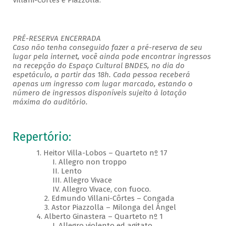
Villani-Côrtes e Piazzolla.
PRÉ-RESERVA ENCERRADA
Caso não tenha conseguido fazer a pré-reserva de seu
lugar pela internet, você ainda pode encontrar ingressos
na recepção do Espaço Cultural BNDES, no dia do
espetáculo, a partir das 18h. Cada pessoa receberá
apenas um ingresso com lugar marcado, estando o
número de ingressos disponíveis sujeito à lotação
máxima do auditório.
Repertório:
1. Heitor Villa-Lobos – Quarteto nº 17
I. Allegro non troppo
II. Lento
III. Allegro Vivace
IV. Allegro Vivace, con fuoco.
2. Edmundo Villani-Côrtes – Congada
3. Astor Piazzolla – Milonga del Ángel
4. Alberto Ginastera – Quarteto nº 1
I. Allegro violento ed agitato