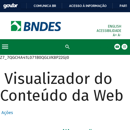
COMUNICA BR
ACESSO À INFORMAÇÃO
PARTI
ENGLISH
ACESSIBILIDADE
A+
A-
Busca
Z7_7QGCHA41L071B0QGLVK8P22GJ0
Visualizador do
Conteúdo da Web
Ações