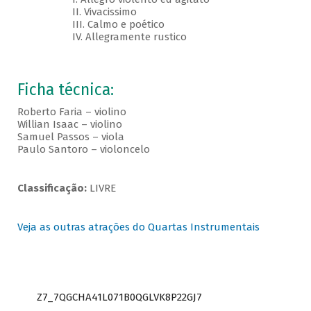
II. Vivacissimo
III. Calmo e poético
IV. Allegramente rustico
Ficha técnica:
Roberto Faria – violino
Willian Isaac – violino
Samuel Passos – viola
Paulo Santoro – violoncelo
Classificação:
LIVRE
Veja as outras atrações do Quartas Instrumentais
Z7_7QGCHA41L071B0QGLVK8P22GJ7