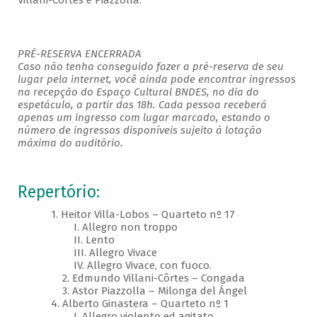
Villani-Côrtes e Piazzolla.
PRÉ-RESERVA ENCERRADA
Caso não tenha conseguido fazer a pré-reserva de seu
lugar pela internet, você ainda pode encontrar ingressos
na recepção do Espaço Cultural BNDES, no dia do
espetáculo, a partir das 18h. Cada pessoa receberá
apenas um ingresso com lugar marcado, estando o
número de ingressos disponíveis sujeito à lotação
máxima do auditório.
Repertório:
1. Heitor Villa-Lobos – Quarteto nº 17
I. Allegro non troppo
II. Lento
III. Allegro Vivace
IV. Allegro Vivace, con fuoco.
2. Edmundo Villani-Côrtes – Congada
3. Astor Piazzolla – Milonga del Ángel
4. Alberto Ginastera – Quarteto nº 1
I. Allegro violento ed agitato