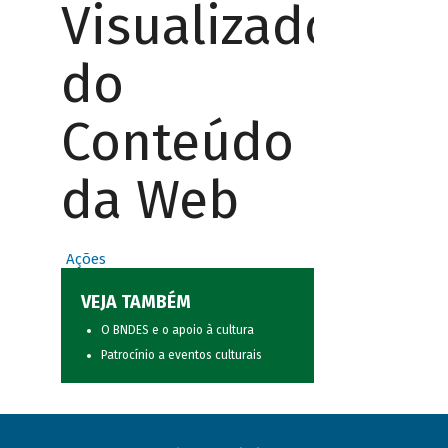
Visualizador
do
Conteúdo
da Web
Ações
VEJA TAMBÉM
O BNDES e o apoio à cultura
Patrocínio a eventos culturais