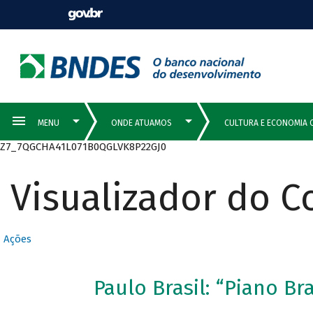
Z7_7QGCHA41L071B0QGLVK8P22GJ0
Visualizador do 
Ações
Paulo Brasil: “Piano Bra