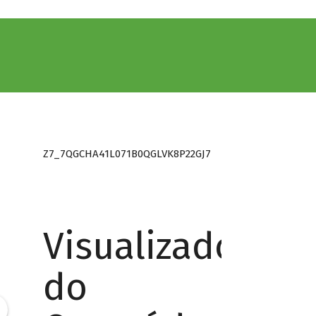
Z7_7QGCHA41L071B0QGLVK8P22GJ7
Visualizador
do