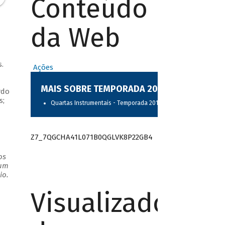
Conteúdo
da Web
.
Ações
MAIS SOBRE TEMPORADA 2017
rdo
s;
Quartas Instrumentais - Temporada 2017
Z7_7QGCHA41L071B0QGLVK8P22GB4
os
 um
io.
Visualizador