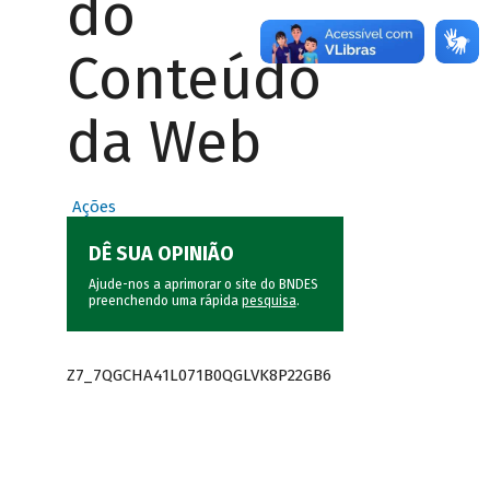
do
Conteúdo
da Web
Ações
DÊ SUA OPINIÃO
Ajude-nos a aprimorar o site do BNDES
preenchendo uma rápida
pesquisa
.
Z7_7QGCHA41L071B0QGLVK8P22GB6