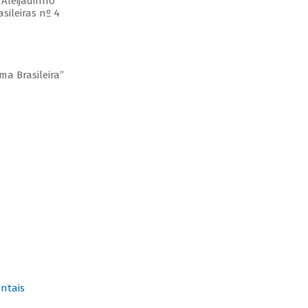
 Aleijadinho
sileiras nº 4
ma Brasileira”
ntais