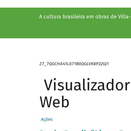
A cultura brasileira em obras de Vill
Z7_7QGCHA41L071B0QGLVK8P22GJ1
Visualizado
Web
Ações