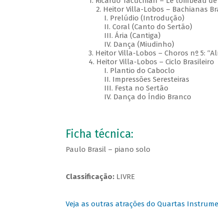
1. Ricardo Tacuchian – Le tombeau de
2. Heitor Villa-Lobos – Bachianas Bra
I. Prelúdio (Introdução)
II. Coral (Canto do Sertão)
III. Ária (Cantiga)
IV. Dança (Miudinho)
3. Heitor Villa-Lobos – Choros nº 5: “Al
4. Heitor Villa-Lobos – Ciclo Brasileiro
I. Plantio do Caboclo
II. Impressões Seresteiras
III. Festa no Sertão
IV. Dança do Índio Branco
Ficha técnica:
Paulo Brasil – piano solo
Classificação:
LIVRE
Veja as outras atrações do Quartas Instrume