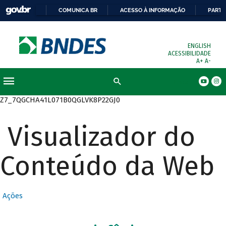
COMUNICA BR
ACESSO À INFORMAÇÃO
PARTI
ENGLISH
ACESSIBILIDADE
A+
A-
Busca
Z7_7QGCHA41L071B0QGLVK8P22GJ0
Visualizador do
Conteúdo da Web
Ações