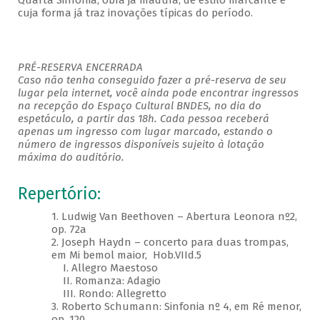
Quarta Sinfonia, obra já madura, de estilo marcante e
cuja forma já traz inovações típicas do período.
PRÉ-RESERVA ENCERRADA
Caso não tenha conseguido fazer a pré-reserva de seu
lugar pela internet, você ainda pode encontrar ingressos
na recepção do Espaço Cultural BNDES, no dia do
espetáculo, a partir das 18h. Cada pessoa receberá
apenas um ingresso com lugar marcado, estando o
número de ingressos disponíveis sujeito à lotação
máxima do auditório.
Repertório:
1. Ludwig Van Beethoven – Abertura Leonora nº2,
op. 72a
2. Joseph Haydn – concerto para duas trompas,
em Mi bemol maior, Hob.VIId.5
I. Allegro Maestoso
II. Romanza: Adagio
III. Rondo: Allegretto
3. Roberto Schumann: Sinfonia nº 4, em Ré menor,
op. 120