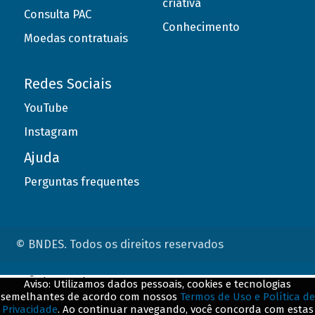
criativa
Consulta PAC
Conhecimento
Moedas contratuais
Redes Sociais
YouTube
Instagram
Ajuda
Perguntas frequentes
© BNDES. Todos os direitos reservados
ConteÃºdo complementar
Aviso: Utilizamos dados pessoais, cookies e tecnologias
semelhantes de acordo com nossos
Termos de Uso e Política de
${title}
${badge}
Privacidade
. Ao continuar navegando, você concorda com estas