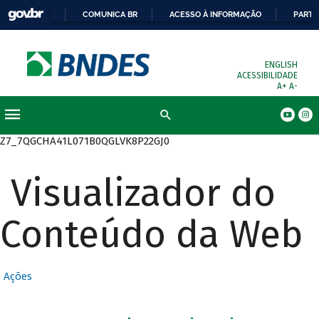
COMUNICA BR
ACESSO À INFORMAÇÃO
PARTI
ENGLISH
ACESSIBILIDADE
A+
A-
Busca
Z7_7QGCHA41L071B0QGLVK8P22GJ0
Visualizador do
Conteúdo da Web
Ações