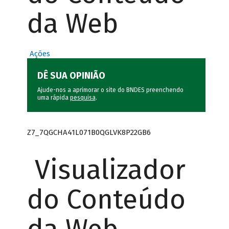
da Web
Ações
DÊ SUA OPINIÃO
Ajude-nos a aprimorar o site do BNDES preenchendo
uma rápida
pesquisa
.
Z7_7QGCHA41L071B0QGLVK8P22GB6
Visualizador
do Conteúdo