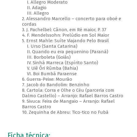
I. Allegro Moderato
II. Adagio
III. Allegro
2. Alessandro Marcello – concerto para oboé e
cordas
3. J. Pachelbel: Cânon, em Ré maior, P. 37
4. F. Mendelssohn: Prelúdio em Sol Maior
5. Ernst Mahle: Suíte Viajando Pelo Brasil
I. Urso (Santa Catarina)
II. Quando eu era pequenino (Paraná)
III. Borboleta (Goiás)
IV. Sinhá Marreca (Espírito Santo)
V. Uiê Ôri Rûmba (Bahia)
VI. Boi Bumbá Paraense
6. Guerra-Peixe: Mourão
7. Jacob do Bandolim: Benzinho
8. Cartola: Corra e Olhe o Céu (parceria com
Dalmo Castello) – Arranjo: Rafael Barros Castro
9. Sivuca: Feira de Mangaio – Arranjo: Rafael
Barros Castro
10. Zequinha de Abreu: Tico-tico no Fubá
Ficha técnica: