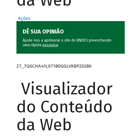
da Web
Ações
DÊ SUA OPINIÃO
Ajude-nos a aprimorar o site do BNDES preenchendo
uma rápida
pesquisa
.
Z7_7QGCHA41L071B0QGLVK8P22GB6
Visualizador
do Conteúdo
da Web