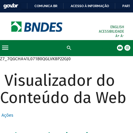
COMUNICA BR
ACESSO À INFORMAÇÃO
PARTI
ENGLISH
ACESSIBILIDADE
A+
A-
Busca
Z7_7QGCHA41L071B0QGLVK8P22GJ0
Visualizador do
Conteúdo da Web
Ações