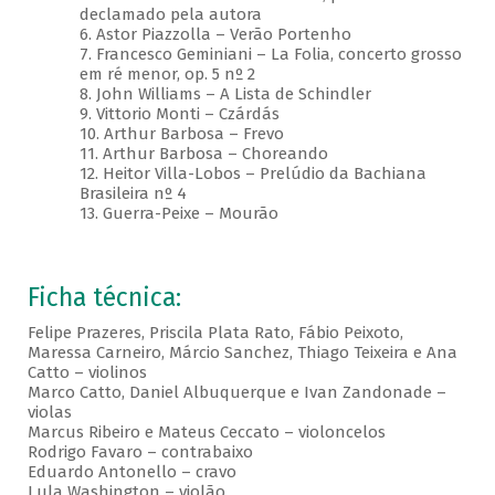
declamado pela autora
6. Astor Piazzolla – Verão Portenho
7. Francesco Geminiani – La Folia, concerto grosso
em ré menor, op. 5 nº 2
8. John Williams – A Lista de Schindler
9. Vittorio Monti – Czárdás
10. Arthur Barbosa – Frevo
11. Arthur Barbosa – Choreando
12. Heitor Villa-Lobos – Prelúdio da Bachiana
Brasileira nº 4
13. Guerra-Peixe – Mourão
Ficha técnica:
Felipe Prazeres, Priscila Plata Rato, Fábio Peixoto,
Maressa Carneiro, Márcio Sanchez, Thiago Teixeira e Ana
Catto – violinos
Marco Catto, Daniel Albuquerque e Ivan Zandonade –
violas
Marcus Ribeiro e Mateus Ceccato – violoncelos
Rodrigo Favaro – contrabaixo
Eduardo Antonello – cravo
Lula Washington – violão