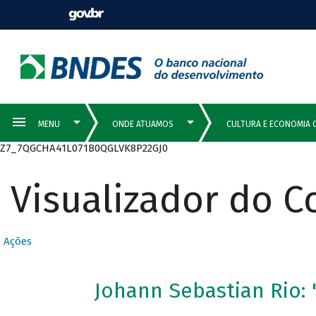
Z7_7QGCHA41L071B0QGLVK8P22GJ0
Visualizador do 
Ações
Johann Sebastian Rio: