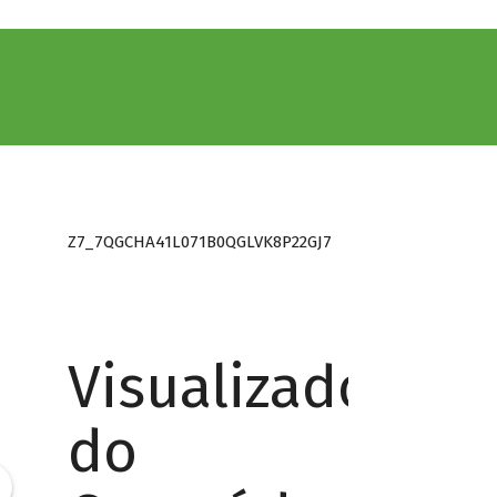
Z7_7QGCHA41L071B0QGLVK8P22GJ7
Visualizador
do