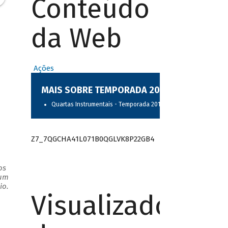
Conteúdo
da Web
Ações
MAIS SOBRE TEMPORADA 2017
Quartas Instrumentais - Temporada 2017
Z7_7QGCHA41L071B0QGLVK8P22GB4
os
 um
io.
Visualizador