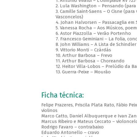
1. Antonio Vivaldi – L'Olimpiade RV 725
2. Lula Washington – Pensando (para 
3. Camille Saint-Saens – O Cisne (para 
Vasconcelos)
4. Johan Halvorsen – Passacaglia em 
5. Vanessa Rocha – Aos Músicos, poe
6. Astor Piazzolla – Verão Portenho
7. Francesco Geminiani – La Folia, con
8. John Williams – A Lista de Schindler
9. Vittorio Monti – Czárdás
10. Arthur Barbosa – Frevo
11. Arthur Barbosa – Choreando
12. Heitor Villa-Lobos – Prelúdio da Ba
13. Guerra-Peixe – Mourão
Ficha técnica:
Felipe Prazeres, Priscila Plata Rato, Fábio Pe
violinos
Marco Catto, Daniel Albuquerque e Ivan Zan
Marcus Ribeiro e Mateus Ceccato – violoncel
Rodrigo Favaro – contrabaixo
Eduardo Antonello – cravo