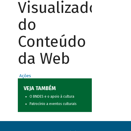
Visualizador
do
Conteúdo
da Web
Ações
VEJA TAMBÉM
O BNDES e o apoio à cultura
Patrocínio a eventos culturais