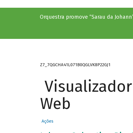
Orquestra promove “Sarau da Johann
Z7_7QGCHA41L071B0QGLVK8P22GJ1
Visualizado
Web
Ações