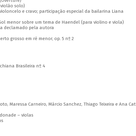
 (Overture)
violão solo)
violoncelo e cravo; participação especial da bailarina Liana
Sol menor sobre um tema de Haendel (para violino e viola)
ma declamado pela autora
certo grosso em ré menor, op. 5 nº 2
chiana Brasileira nº 4
ixoto, Maressa Carneiro, Márcio Sanchez, Thiago Teixeira e Ana Cat
donade – violas
os