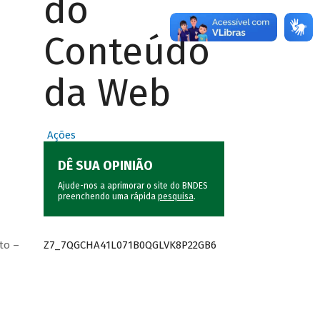
do
Conteúdo
da Web
Ações
DÊ SUA OPINIÃO
Ajude-nos a aprimorar o site do BNDES
preenchendo uma rápida
pesquisa
.
Z7_7QGCHA41L071B0QGLVK8P22GB6
to –