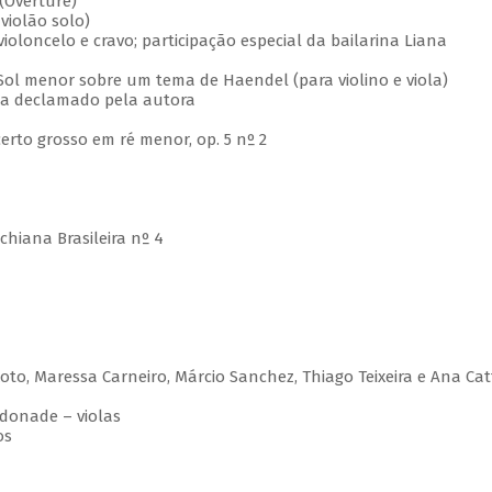
 (Overture)
violão solo)
violoncelo e cravo; participação especial da bailarina Liana
Sol menor sobre um tema de Haendel (para violino e viola)
ma declamado pela autora
certo grosso em ré menor, op. 5 nº 2
chiana Brasileira nº 4
ixoto, Maressa Carneiro, Márcio Sanchez, Thiago Teixeira e Ana Cat
donade – violas
os