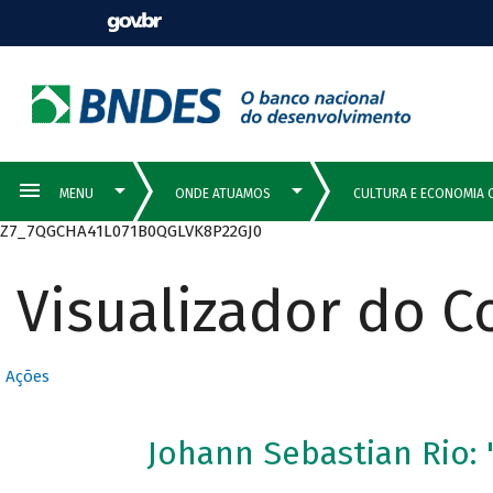
Z7_7QGCHA41L071B0QGLVK8P22GJ0
Visualizador do 
Ações
Johann Sebastian Rio: