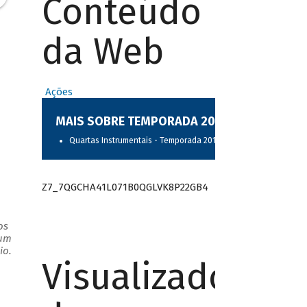
Conteúdo
da Web
Ações
MAIS SOBRE TEMPORADA 2017
Quartas Instrumentais - Temporada 2017
Z7_7QGCHA41L071B0QGLVK8P22GB4
os
 um
io.
Visualizador