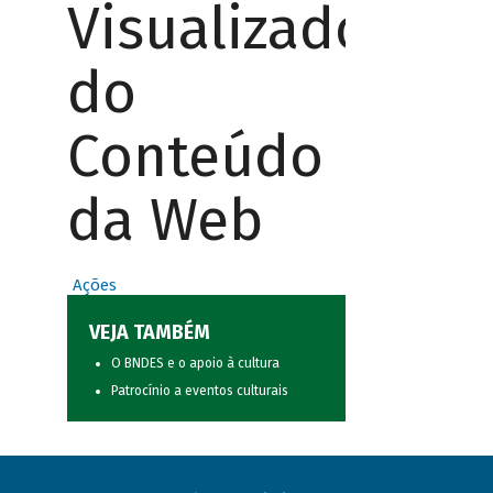
Visualizador
do
Conteúdo
da Web
Ações
VEJA TAMBÉM
O BNDES e o apoio à cultura
Patrocínio a eventos culturais