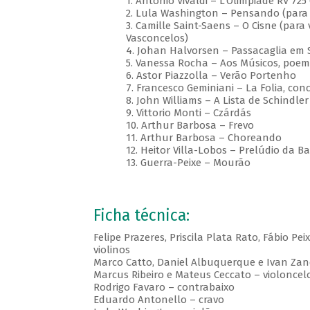
1. Antonio Vivaldi – L'Olimpiade RV 725
2. Lula Washington – Pensando (para 
3. Camille Saint-Saens – O Cisne (para 
Vasconcelos)
4. Johan Halvorsen – Passacaglia em 
5. Vanessa Rocha – Aos Músicos, poe
6. Astor Piazzolla – Verão Portenho
7. Francesco Geminiani – La Folia, con
8. John Williams – A Lista de Schindler
9. Vittorio Monti – Czárdás
10. Arthur Barbosa – Frevo
11. Arthur Barbosa – Choreando
12. Heitor Villa-Lobos – Prelúdio da Ba
13. Guerra-Peixe – Mourão
Ficha técnica:
Felipe Prazeres, Priscila Plata Rato, Fábio Pe
violinos
Marco Catto, Daniel Albuquerque e Ivan Zan
Marcus Ribeiro e Mateus Ceccato – violoncel
Rodrigo Favaro – contrabaixo
Eduardo Antonello – cravo