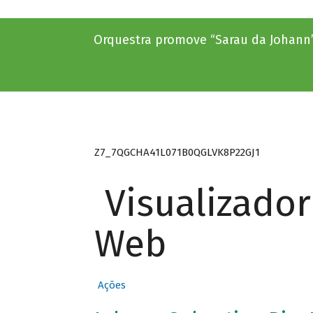
Orquestra promove “Sarau da Johann
Z7_7QGCHA41L071B0QGLVK8P22GJ1
Visualizado
Web
Ações