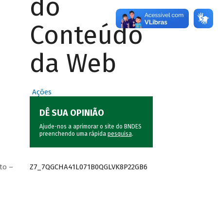
do
Conteúdo
da Web
Ações
DÊ SUA OPINIÃO
Ajude-nos a aprimorar o site do BNDES
preenchendo uma rápida
pesquisa
.
Z7_7QGCHA41L071B0QGLVK8P22GB6
to –