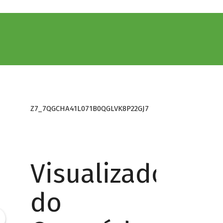
Z7_7QGCHA41L071B0QGLVK8P22GJ7
Visualizador
do