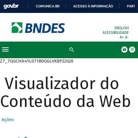
COMUNICA BR
ACESSO À INFORMAÇÃO
PARTI
ENGLISH
ACESSIBILIDADE
A+
A-
Busca
Z7_7QGCHA41L071B0QGLVK8P22GJ0
Visualizador do
Conteúdo da Web
Ações