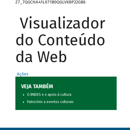
Z7_7QGCHA41L071B0QGLVK8P22GB6
Visualizador
do Conteúdo
da Web
Ações
VEJA TAMBÉM
O BNDES e o apoio à cultura
Patrocínio a eventos culturais