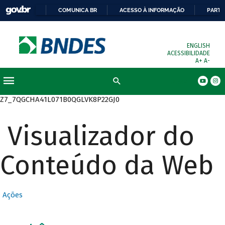
COMUNICA BR
ACESSO À INFORMAÇÃO
PARTI
ENGLISH
ACESSIBILIDADE
A+
A-
Busca
Z7_7QGCHA41L071B0QGLVK8P22GJ0
Visualizador do
Conteúdo da Web
Ações