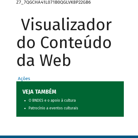
Z7_7QGCHA41L071B0QGLVK8P22GB6
Visualizador
do Conteúdo
da Web
Ações
VEJA TAMBÉM
O BNDES e o apoio à cultura
Patrocínio a eventos culturais