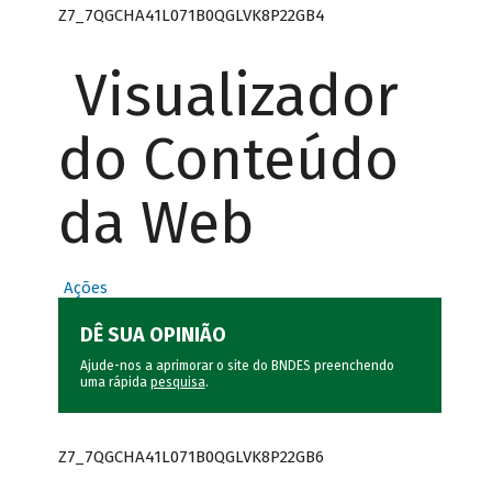
Z7_7QGCHA41L071B0QGLVK8P22GB4
Visualizador
do Conteúdo
da Web
Ações
DÊ SUA OPINIÃO
Ajude-nos a aprimorar o site do BNDES preenchendo
uma rápida
pesquisa
.
Z7_7QGCHA41L071B0QGLVK8P22GB6