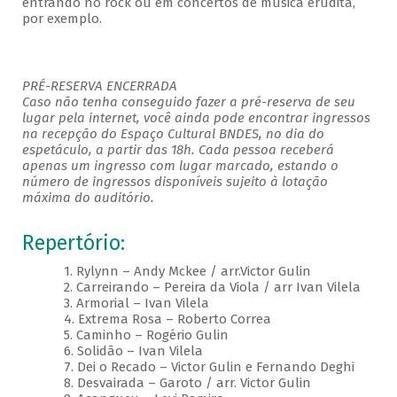
entrando no rock ou em concertos de música erudita,
por exemplo.
PRÉ-RESERVA ENCERRADA
Caso não tenha conseguido fazer a pré-reserva de seu
lugar pela internet, você ainda pode encontrar ingressos
na recepção do Espaço Cultural BNDES, no dia do
espetáculo, a partir das 18h. Cada pessoa receberá
apenas um ingresso com lugar marcado, estando o
número de ingressos disponíveis sujeito à lotação
máxima do auditório.
Repertório:
1. Rylynn – Andy Mckee / arr.Victor Gulin
2. Carreirando – Pereira da Viola / arr Ivan Vilela
3. Armorial – Ivan Vilela
4. Extrema Rosa – Roberto Correa
5. Caminho – Rogério Gulin
6. Solidão – Ivan Vilela
7. Dei o Recado – Victor Gulin e Fernando Deghi
8. Desvairada – Garoto / arr. Victor Gulin