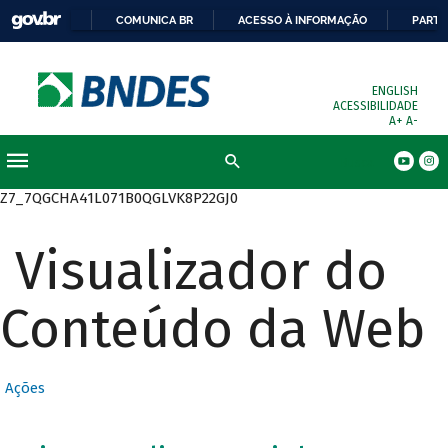
COMUNICA BR
ACESSO À INFORMAÇÃO
PARTI
ENGLISH
ACESSIBILIDADE
A+
A-
Busca
Z7_7QGCHA41L071B0QGLVK8P22GJ0
Visualizador do
Conteúdo da Web
Ações