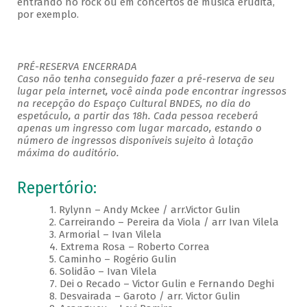
entrando no rock ou em concertos de música erudita,
por exemplo.
PRÉ-RESERVA ENCERRADA
Caso não tenha conseguido fazer a pré-reserva de seu
lugar pela internet, você ainda pode encontrar ingressos
na recepção do Espaço Cultural BNDES, no dia do
espetáculo, a partir das 18h. Cada pessoa receberá
apenas um ingresso com lugar marcado, estando o
número de ingressos disponíveis sujeito à lotação
máxima do auditório.
Repertório:
1. Rylynn – Andy Mckee / arr.Victor Gulin
2. Carreirando – Pereira da Viola / arr Ivan Vilela
3. Armorial – Ivan Vilela
4. Extrema Rosa – Roberto Correa
5. Caminho – Rogério Gulin
6. Solidão – Ivan Vilela
7. Dei o Recado – Victor Gulin e Fernando Deghi
8. Desvairada – Garoto / arr. Victor Gulin