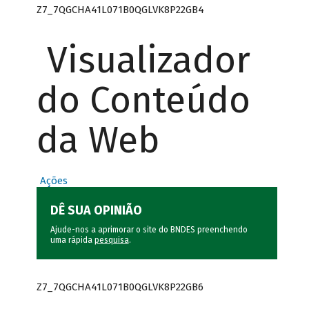
Z7_7QGCHA41L071B0QGLVK8P22GB4
Visualizador
do Conteúdo
da Web
Ações
DÊ SUA OPINIÃO
Ajude-nos a aprimorar o site do BNDES preenchendo
uma rápida
pesquisa
.
Z7_7QGCHA41L071B0QGLVK8P22GB6