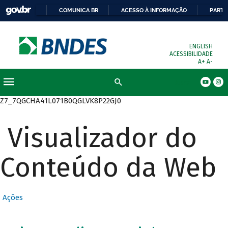
COMUNICA BR
ACESSO À INFORMAÇÃO
PARTI
ENGLISH
ACESSIBILIDADE
A+
A-
Busca
Z7_7QGCHA41L071B0QGLVK8P22GJ0
Visualizador do
Conteúdo da Web
Ações