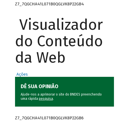
Z7_7QGCHA41L071B0QGLVK8P22GB4
Visualizador
do Conteúdo
da Web
Ações
DÊ SUA OPINIÃO
Ajude-nos a aprimorar o site do BNDES preenchendo
uma rápida
pesquisa
.
Z7_7QGCHA41L071B0QGLVK8P22GB6