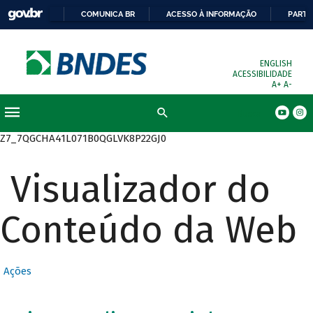
COMUNICA BR
ACESSO À INFORMAÇÃO
PARTI
ENGLISH
ACESSIBILIDADE
A+
A-
Busca
Z7_7QGCHA41L071B0QGLVK8P22GJ0
Visualizador do
Conteúdo da Web
Ações