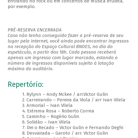
entrando no rock ou em concertos de música erudita,
por exemplo.
PRÉ-RESERVA ENCERRADA
Caso não tenha conseguido fazer a pré-reserva de seu
lugar pela internet, você ainda pode encontrar ingressos
na recepção do Espaço Cultural BNDES, no dia do
espetáculo, a partir das 18h. Cada pessoa receberá
apenas um ingresso com lugar marcado, estando o
número de ingressos disponíveis sujeito à lotação
máxima do auditório.
Repertório:
1. Rylynn – Andy Mckee / arr.Victor Gulin
2. Carreirando – Pereira da Viola / arr Ivan Vilela
3. Armorial – Ivan Vilela
4. Extrema Rosa – Roberto Correa
5. Caminho – Rogério Gulin
6. Solidão – Ivan Vilela
7. Dei o Recado – Victor Gulin e Fernando Deghi
8. Desvairada – Garoto / arr. Victor Gulin