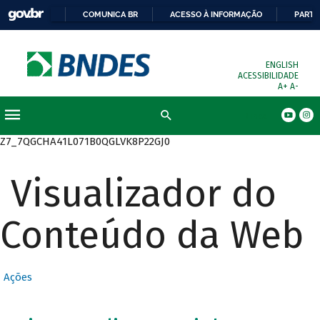
COMUNICA BR
ACESSO À INFORMAÇÃO
PARTI
ENGLISH
ACESSIBILIDADE
A+
A-
Busca
Z7_7QGCHA41L071B0QGLVK8P22GJ0
Visualizador do
Conteúdo da Web
Ações