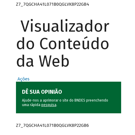
Z7_7QGCHA41L071B0QGLVK8P22GB4
Visualizador
do Conteúdo
da Web
Ações
DÊ SUA OPINIÃO
Ajude-nos a aprimorar o site do BNDES preenchendo
uma rápida
pesquisa
.
Z7_7QGCHA41L071B0QGLVK8P22GB6