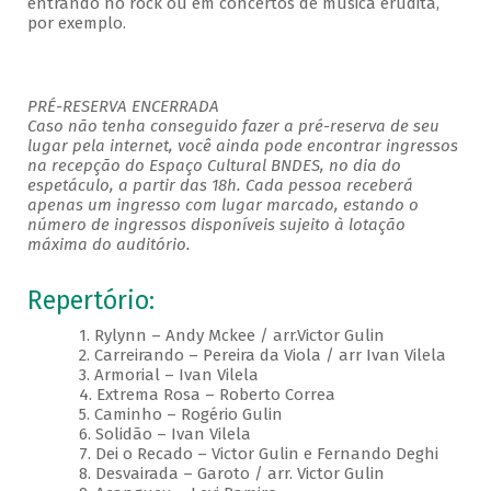
entrando no rock ou em concertos de música erudita,
por exemplo.
PRÉ-RESERVA ENCERRADA
Caso não tenha conseguido fazer a pré-reserva de seu
lugar pela internet, você ainda pode encontrar ingressos
na recepção do Espaço Cultural BNDES, no dia do
espetáculo, a partir das 18h. Cada pessoa receberá
apenas um ingresso com lugar marcado, estando o
número de ingressos disponíveis sujeito à lotação
máxima do auditório.
Repertório:
1. Rylynn – Andy Mckee / arr.Victor Gulin
2. Carreirando – Pereira da Viola / arr Ivan Vilela
3. Armorial – Ivan Vilela
4. Extrema Rosa – Roberto Correa
5. Caminho – Rogério Gulin
6. Solidão – Ivan Vilela
7. Dei o Recado – Victor Gulin e Fernando Deghi
8. Desvairada – Garoto / arr. Victor Gulin