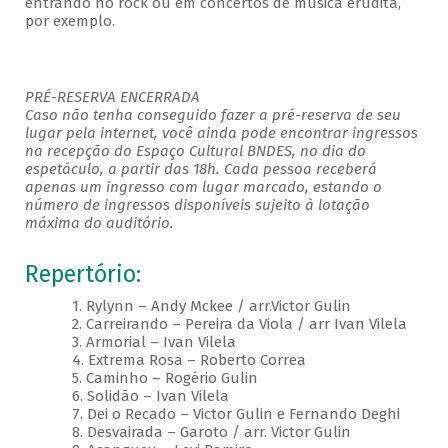
entrando no rock ou em concertos de música erudita,
por exemplo.
PRÉ-RESERVA ENCERRADA
Caso não tenha conseguido fazer a pré-reserva de seu
lugar pela internet, você ainda pode encontrar ingressos
na recepção do Espaço Cultural BNDES, no dia do
espetáculo, a partir das 18h. Cada pessoa receberá
apenas um ingresso com lugar marcado, estando o
número de ingressos disponíveis sujeito à lotação
máxima do auditório.
Repertório:
1. Rylynn – Andy Mckee / arr.Victor Gulin
2. Carreirando – Pereira da Viola / arr Ivan Vilela
3. Armorial – Ivan Vilela
4. Extrema Rosa – Roberto Correa
5. Caminho – Rogério Gulin
6. Solidão – Ivan Vilela
7. Dei o Recado – Victor Gulin e Fernando Deghi
8. Desvairada – Garoto / arr. Victor Gulin