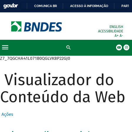
COMUNICA BR
ACESSO À INFORMAÇÃO
PARTI
ENGLISH
ACESSIBILIDADE
A+
A-
Busca
Z7_7QGCHA41L071B0QGLVK8P22GJ0
Visualizador do
Conteúdo da Web
Ações