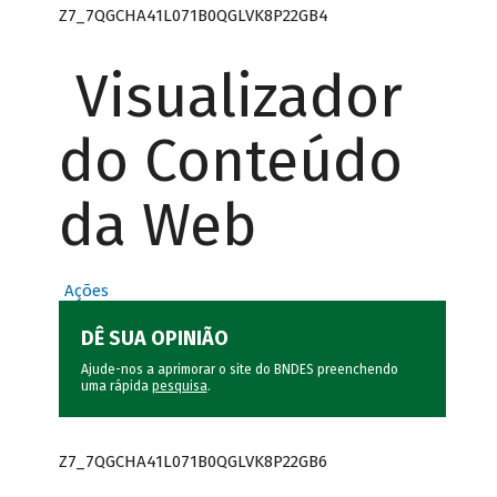
Z7_7QGCHA41L071B0QGLVK8P22GB4
Visualizador
do Conteúdo
da Web
Ações
DÊ SUA OPINIÃO
Ajude-nos a aprimorar o site do BNDES preenchendo
uma rápida
pesquisa
.
Z7_7QGCHA41L071B0QGLVK8P22GB6