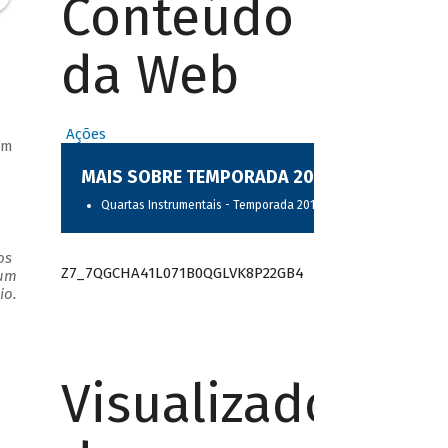
Conteúdo
da Web
Ações
em
MAIS SOBRE TEMPORADA 2017
Quartas Instrumentais - Temporada 2017
os
Z7_7QGCHA41L071B0QGLVK8P22GB4
 um
io.
Visualizador