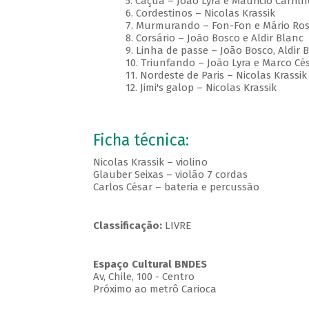
5. Caçuá – João Lyra e Mauricio Carrilh
6. Cordestinos – Nicolas Krassik
7. Murmurando – Fon-Fon e Mário Ros
8. Corsário – João Bosco e Aldir Blanc
9. Linha de passe – João Bosco, Aldir 
10. Triunfando – João Lyra e Marco Césa
11. Nordeste de Paris – Nicolas Krassik
12. Jimi's galop – Nicolas Krassik
Ficha técnica:
Nicolas Krassik – violino
Glauber Seixas – violão 7 cordas
Carlos César – bateria e percussão
Classificação:
LIVRE
Espaço Cultural BNDES
Av, Chile, 100 - Centro
Próximo ao metrô Carioca