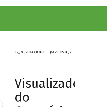
Z7_7QGCHA41L071B0QGLVK8P22GJ7
Visualizador
do