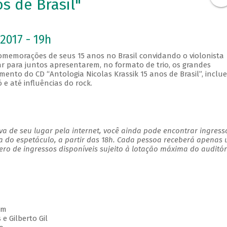
os de Brasil"
2017 - 19h
s comemorações de seus 15 anos no Brasil convidando o violonista
ar para juntos apresentarem, no formato de trio, os grandes
ento do CD “Antologia Nicolas Krassik 15 anos de Brasil”, inclu
ó e até influências do rock.
a de seu lugar pela internet, você ainda pode encontrar ingress
a do espetáculo, a partir das 18h. Cada pessoa receberá apenas
o de ingressos disponíveis sujeito à lotação máxima do auditór
im
e Gilberto Gil