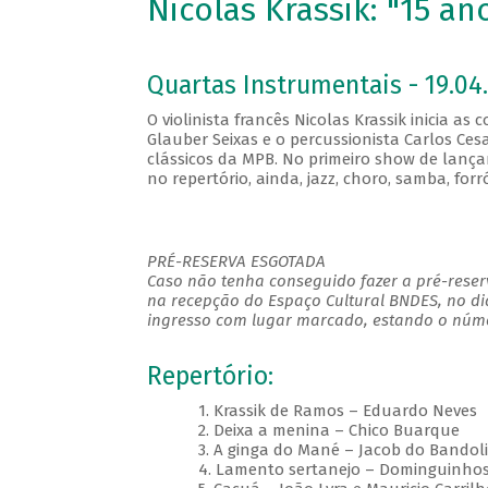
Nicolas Krassik: "15 an
Quartas Instrumentais - 19.04.
O violinista francês Nicolas Krassik inicia a
Glauber Seixas e o percussionista Carlos Ces
clássicos da MPB. No primeiro show de lançam
no repertório, ainda, jazz, choro, samba, forr
PRÉ-RESERVA ESGOTADA
Caso não tenha conseguido fazer a pré-reserv
na recepção do Espaço Cultural BNDES, no di
ingresso com lugar marcado, estando o númer
Repertório:
1. Krassik de Ramos – Eduardo Neves
2. Deixa a menina – Chico Buarque
3. A ginga do Mané – Jacob do Bandol
4. Lamento sertanejo – Dominguinhos 