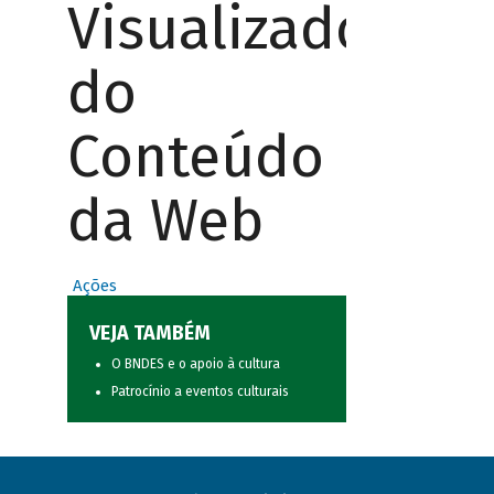
Visualizador
do
Conteúdo
da Web
Ações
VEJA TAMBÉM
O BNDES e o apoio à cultura
Patrocínio a eventos culturais