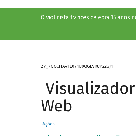
O violinista francês celebra 15 anos 
Z7_7QGCHA41L071B0QGLVK8P22GJ1
Visualizado
Web
Ações