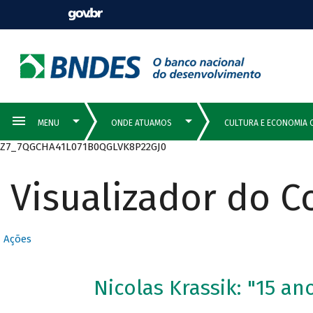
Z7_7QGCHA41L071B0QGLVK8P22GJ0
Visualizador do 
Ações
Nicolas Krassik: "15 an