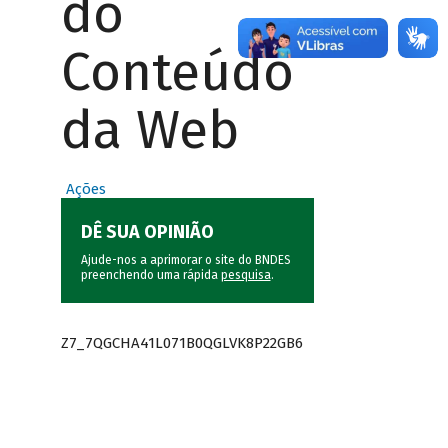
do
Conteúdo
da Web
Ações
DÊ SUA OPINIÃO
Ajude-nos a aprimorar o site do BNDES
preenchendo uma rápida
pesquisa
.
Z7_7QGCHA41L071B0QGLVK8P22GB6