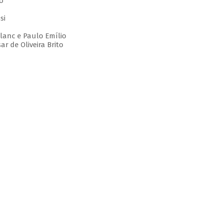
o
si
Blanc e Paulo Emílio
r de Oliveira Brito