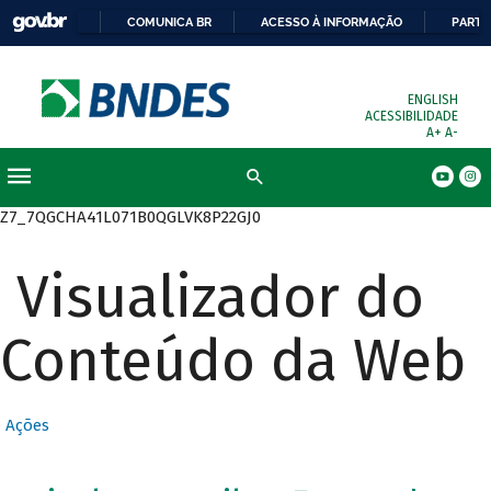
COMUNICA BR
ACESSO À INFORMAÇÃO
PARTI
ENGLISH
ACESSIBILIDADE
A+
A-
Busca
Z7_7QGCHA41L071B0QGLVK8P22GJ0
Visualizador do
Conteúdo da Web
Ações