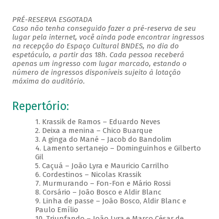
PRÉ-RESERVA ESGOTADA
Caso não tenha conseguido fazer a pré-reserva de seu
lugar pela internet, você ainda pode encontrar ingressos
na recepção do Espaço Cultural BNDES, no dia do
espetáculo, a partir das 18h. Cada pessoa receberá
apenas um ingresso com lugar marcado, estando o
número de ingressos disponíveis sujeito à lotação
máxima do auditório.
Repertório:
1. Krassik de Ramos – Eduardo Neves
2. Deixa a menina – Chico Buarque
3. A ginga do Mané – Jacob do Bandolim
4. Lamento sertanejo – Dominguinhos e Gilberto
Gil
5. Caçuá – João Lyra e Mauricio Carrilho
6. Cordestinos – Nicolas Krassik
7. Murmurando – Fon-Fon e Mário Rossi
8. Corsário – João Bosco e Aldir Blanc
9. Linha de passe – João Bosco, Aldir Blanc e
Paulo Emílio
10. Triunfando – João Lyra e Marco César de