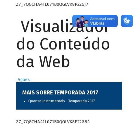
Z7_7QGCHA41L071B0QGLVK8P22GJ7
Visualizador
do Conteúdo
da Web
Ações
MAIS SOBRE TEMPORADA 2017
Quartas Instrumentais - Temporada 2017
Z7_7QGCHA41L071B0QGLVK8P22GB4