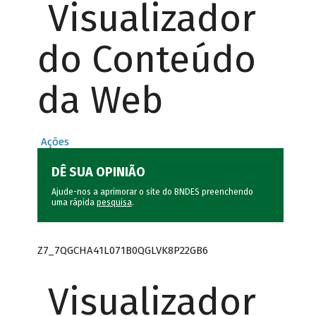
Visualizador
do Conteúdo
da Web
Ações
DÊ SUA OPINIÃO
Ajude-nos a aprimorar o site do BNDES preenchendo
uma rápida
pesquisa
.
Z7_7QGCHA41L071B0QGLVK8P22GB6
Visualizador