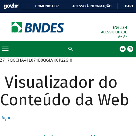
COMUNICA BR
ACESSO À INFORMAÇÃO
PARTI
ENGLISH
ACESSIBILIDADE
A+
A-
Busca
Z7_7QGCHA41L071B0QGLVK8P22GJ0
Visualizador do
Conteúdo da Web
Ações