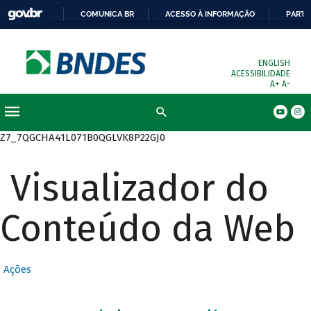
COMUNICA BR
ACESSO À INFORMAÇÃO
PARTI
ENGLISH
ACESSIBILIDADE
A+
A-
Busca
Z7_7QGCHA41L071B0QGLVK8P22GJ0
Visualizador do
Conteúdo da Web
Ações