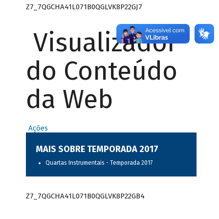
Z7_7QGCHA41L071B0QGLVK8P22GJ7
Visualizador
do Conteúdo
da Web
Ações
MAIS SOBRE TEMPORADA 2017
Quartas Instrumentais - Temporada 2017
Z7_7QGCHA41L071B0QGLVK8P22GB4