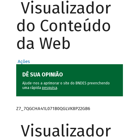
Visualizador
do Conteúdo
da Web
Ações
DÊ SUA OPINIÃO
Ajude-nos a aprimorar o site do BNDES preenchendo
uma rápida
pesquisa
.
Z7_7QGCHA41L071B0QGLVK8P22GB6
Visualizador