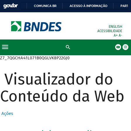
COMUNICA BR
ACESSO À INFORMAÇÃO
PARTI
ENGLISH
ACESSIBILIDADE
A+
A-
Busca
Z7_7QGCHA41L071B0QGLVK8P22GJ0
Visualizador do
Conteúdo da Web
Ações