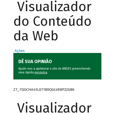
Visualizador
do Conteúdo
da Web
Ações
DÊ SUA OPINIÃO
Ajude-nos a aprimorar o site do BNDES preenchendo
uma rápida
pesquisa
.
Z7_7QGCHA41L071B0QGLVK8P22GB6
Visualizador