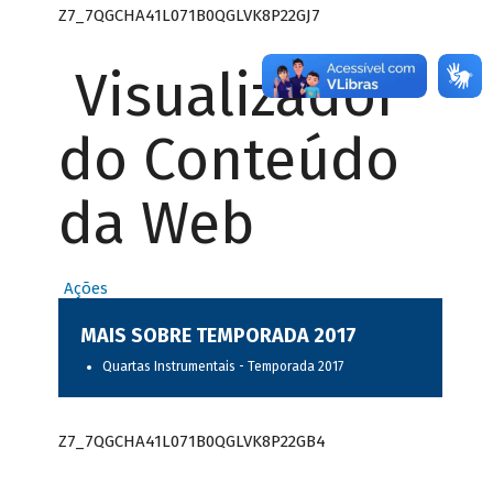
Z7_7QGCHA41L071B0QGLVK8P22GJ7
Visualizador
do Conteúdo
da Web
Ações
MAIS SOBRE TEMPORADA 2017
Quartas Instrumentais - Temporada 2017
Z7_7QGCHA41L071B0QGLVK8P22GB4