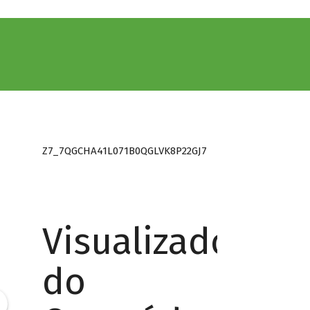
Z7_7QGCHA41L071B0QGLVK8P22GJ7
Visualizador
do