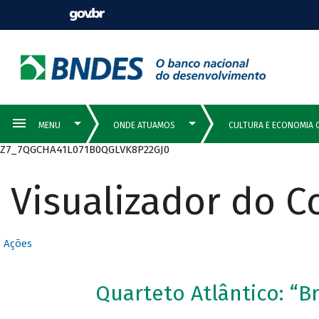
Z7_7QGCHA41L071B0QGLVK8P22GJ0
Visualizador do 
Ações
Quarteto Atlântico: “B