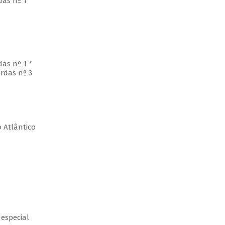
rdas nº 1
das nº 1 *
ordas nº 3
 Atlântico
 especial