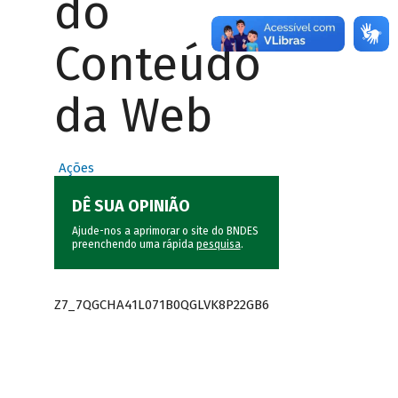
do
Conteúdo
da Web
Ações
DÊ SUA OPINIÃO
Ajude-nos a aprimorar o site do BNDES
preenchendo uma rápida
pesquisa
.
Z7_7QGCHA41L071B0QGLVK8P22GB6