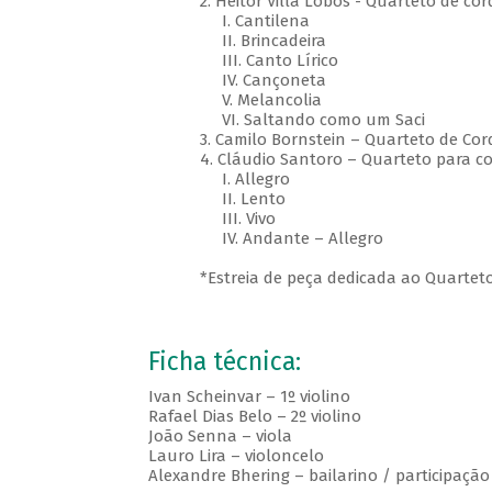
2. Heitor Villa Lobos - Quarteto de co
I. Cantilena
II. Brincadeira
III. Canto Lírico
IV. Cançoneta
V. Melancolia
VI. Saltando como um Saci
3. Camilo Bornstein – Quarteto de Cor
4. Cláudio Santoro – Quarteto para c
I. Allegro
II. Lento
III. Vivo
IV. Andante – Allegro
*Estreia de peça dedicada ao Quarteto
Ficha técnica:
Ivan Scheinvar – 1º violino
Rafael Dias Belo – 2º violino
João Senna – viola
Lauro Lira – violoncelo
Alexandre Bhering – bailarino / participação