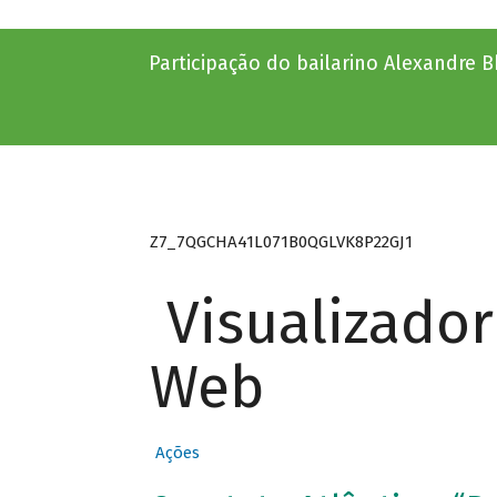
Participação do bailarino Alexandre B
Z7_7QGCHA41L071B0QGLVK8P22GJ1
Visualizado
Web
Ações