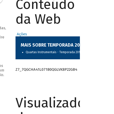
Conteúdo
da Web
das,
Ações
dre
MAIS SOBRE TEMPORADA 2017
Quartas Instrumentais - Temporada 2017
os
Z7_7QGCHA41L071B0QGLVK8P22GB4
 um
io.
Visualizador