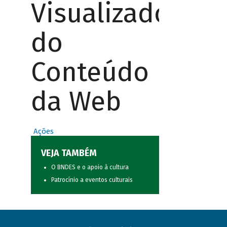
Visualizador
do
Conteúdo
da Web
Ações
VEJA TAMBÉM
O BNDES e o apoio à cultura
Patrocínio a eventos culturais