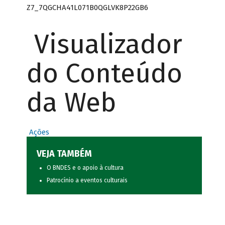
Z7_7QGCHA41L071B0QGLVK8P22GB6
Visualizador
do Conteúdo
da Web
Ações
VEJA TAMBÉM
O BNDES e o apoio à cultura
Patrocínio a eventos culturais