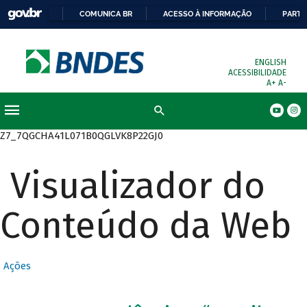
COMUNICA BR
ACESSO À INFORMAÇÃO
PARTI
ENGLISH
ACESSIBILIDADE
A+
A-
Busca
Z7_7QGCHA41L071B0QGLVK8P22GJ0
Visualizador do
Conteúdo da Web
Ações