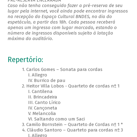
PRÉ-RESERVA ENCERRADA
Caso não tenha conseguido fazer a pré-reserva de seu
lugar pela internet, você ainda pode encontrar ingressos
na recepção do Espaço Cultural BNDES, no dia do
espetáculo, a partir das 18h. Cada pessoa receberá
apenas um ingresso com lugar marcado, estando o
número de ingressos disponíveis sujeito à lotação
máxima do auditório.
Repertório:
1. Carlos Gomes – Sonata para cordas
I. Allegro
IV. Burrico de pau
2. Heitor Villa Lobos - Quarteto de cordas nº 1
I. Cantilena
II. Brincadeira
III. Canto Lírico
IV. Cançoneta
V. Melancolia
VI. Saltando como um Saci
3. Camilo Bornstein – Quarteto de Cordas nº 1 *
4. Cláudio Santoro – Quarteto para cordas nº 3
I. Allegro