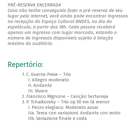
PRÉ-RESERVA ENCERRADA
Caso não tenha conseguido fazer a pré-reserva de seu
lugar pela internet, você ainda pode encontrar ingressos
na recepção do Espaço Cultural BNDES, no dia do
espetáculo, a partir das 18h. Cada pessoa receberá
apenas um ingresso com lugar marcado, estando o
número de ingressos disponíveis sujeito à lotação
máxima do auditório.
Repertório:
1. C. Guerra-Peixe – Trio
I. Allegro moderato
II. Andante
III. Vivace
2. Francisco Mignone – Canção Sertaneja
3. P. Tchaikovsky – Trio op 50 em lá menor
I. Pezzo elegíaco. Moderato assai
IIa. Tema con variazioni. Andante con moto
IIb. Variazione finale e coda