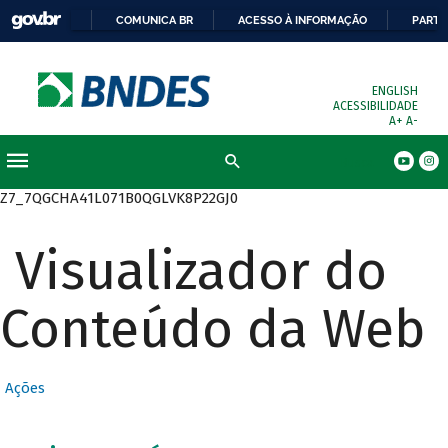
COMUNICA BR
ACESSO À INFORMAÇÃO
PARTI
ENGLISH
ACESSIBILIDADE
A+
A-
Busca
Z7_7QGCHA41L071B0QGLVK8P22GJ0
Visualizador do
Conteúdo da Web
Ações