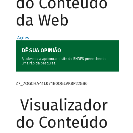
do Conteúdo
da Web
Ações
DÊ SUA OPINIÃO
Ajude-nos a aprimorar o site do BNDES preenchendo
uma rápida
pesquisa
.
Z7_7QGCHA41L071B0QGLVK8P22GB6
Visualizador
do Conteúdo