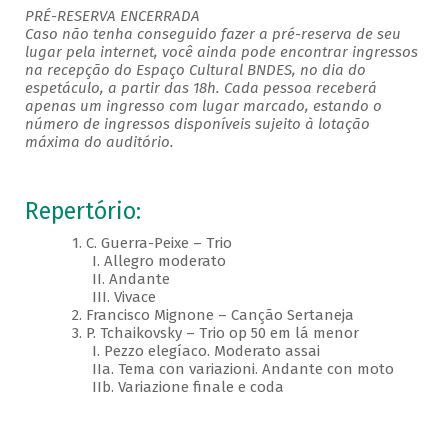
PRÉ-RESERVA ENCERRADA
Caso não tenha conseguido fazer a pré-reserva de seu
lugar pela internet, você ainda pode encontrar ingressos
na recepção do Espaço Cultural BNDES, no dia do
espetáculo, a partir das 18h. Cada pessoa receberá
apenas um ingresso com lugar marcado, estando o
número de ingressos disponíveis sujeito à lotação
máxima do auditório.
Repertório:
1. C. Guerra-Peixe – Trio
I. Allegro moderato
II. Andante
III. Vivace
2. Francisco Mignone – Canção Sertaneja
3. P. Tchaikovsky – Trio op 50 em lá menor
I. Pezzo elegíaco. Moderato assai
IIa. Tema con variazioni. Andante con moto
IIb. Variazione finale e coda