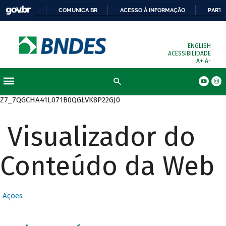
COMUNICA BR
ACESSO À INFORMAÇÃO
PARTI
ENGLISH
ACESSIBILIDADE
A+
A-
Busca
Z7_7QGCHA41L071B0QGLVK8P22GJ0
Visualizador do
Conteúdo da Web
Ações