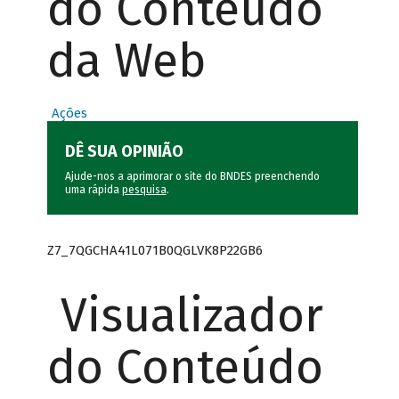
do Conteúdo
da Web
Ações
DÊ SUA OPINIÃO
Ajude-nos a aprimorar o site do BNDES preenchendo
uma rápida
pesquisa
.
Z7_7QGCHA41L071B0QGLVK8P22GB6
Visualizador
do Conteúdo