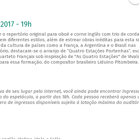
2017 - 19h
 o repertório original para oboé e corne inglês com trio de corda
m diferentes estilos, além de estrear obras inéditas para esta r
da cultura de países como a França, a Argentina e o Brasil nas
rio, destacam-se o arranjo de “Quatro Estações Portenhas”, esc
rteto Françaix sob inspiração de "As Quatro Estações" de Vivald
 para essa formação, do compositor brasileiro Liduino Pitombeira.
a de seu lugar pela internet, você ainda pode encontrar ingress
a do espetáculo, a partir das 18h. Cada pessoa receberá apenas
o de ingressos disponíveis sujeito à lotação máxima do auditór