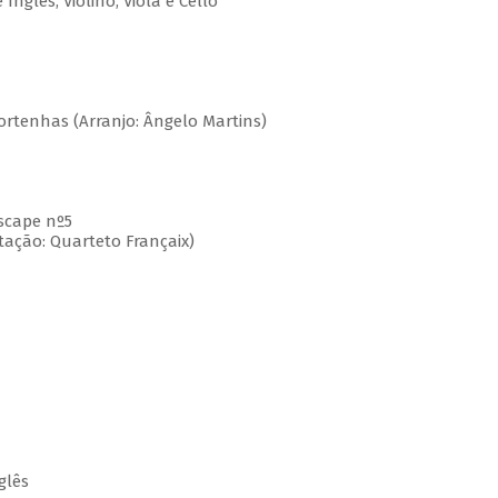
Inglês, Violino, Viola e Cello
Portenhas (Arranjo: Ângelo Martins)
ndscape nº5
ptação: Quarteto Françaix)
glês