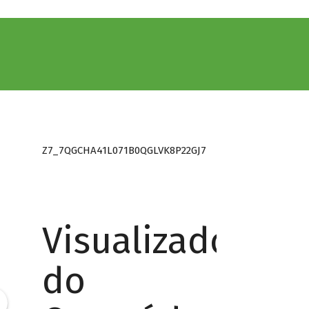
Z7_7QGCHA41L071B0QGLVK8P22GJ7
Visualizador
do