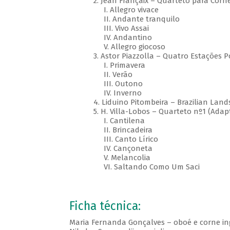
2. Jean Françaix – Quarteto para Corne 
I. Allegro vivace
II. Andante tranquilo
III. Vivo Assai
IV. Andantino
V. Allegro giocoso
3. Astor Piazzolla – Quatro Estações 
I. Primavera
II. Verão
III. Outono
IV. Inverno
4. Liduino Pitombeira – Brazilian La
5. H. Villa-Lobos – Quarteto nº1 (Ada
I. Cantilena
II. Brincadeira
III. Canto Lírico
IV. Cançoneta
V. Melancolia
VI. Saltando Como Um Saci
Ficha técnica:
Maria Fernanda Gonçalves – oboé e corne in