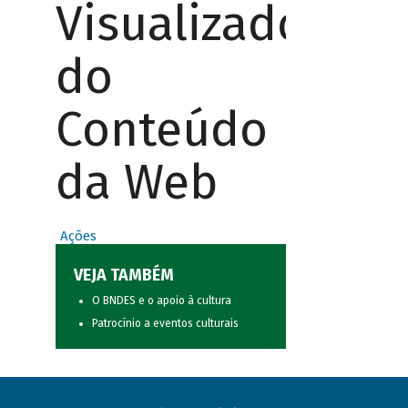
Visualizador
do
Conteúdo
da Web
Ações
VEJA TAMBÉM
O BNDES e o apoio à cultura
Patrocínio a eventos culturais