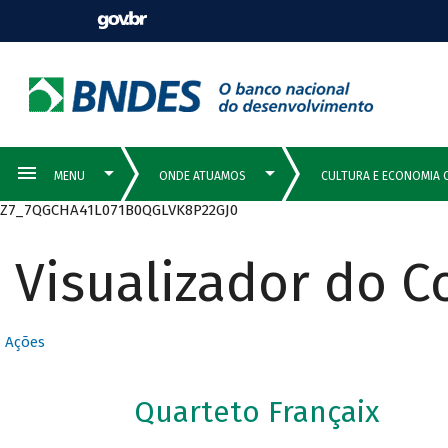
Z7_7QGCHA41L071B0QGLVK8P22GJ0
Visualizador do 
Ações
Quarteto Françaix