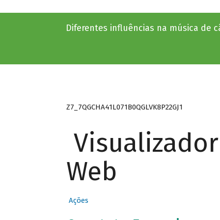
Diferentes influências na música de 
Z7_7QGCHA41L071B0QGLVK8P22GJ1
Visualizado
Web
Ações