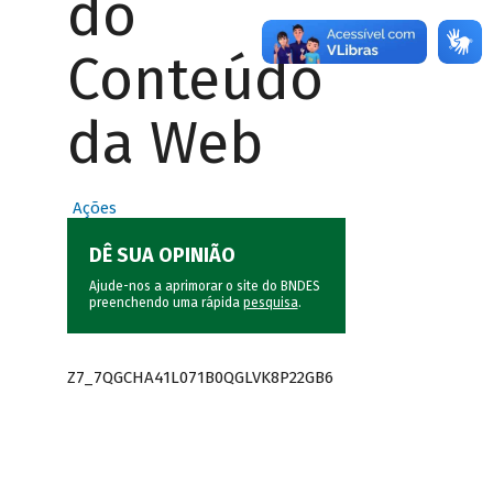
do
Conteúdo
da Web
Ações
DÊ SUA OPINIÃO
Ajude-nos a aprimorar o site do BNDES
preenchendo uma rápida
pesquisa
.
Z7_7QGCHA41L071B0QGLVK8P22GB6