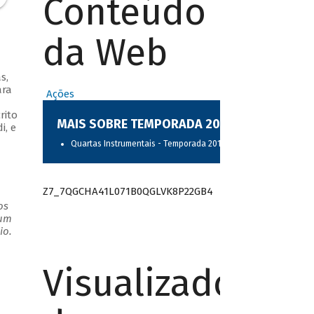
Conteúdo
da Web
s,
ara
Ações
rito
MAIS SOBRE TEMPORADA 2017
i, e
Quartas Instrumentais - Temporada 2017
Z7_7QGCHA41L071B0QGLVK8P22GB4
os
 um
io.
Visualizador