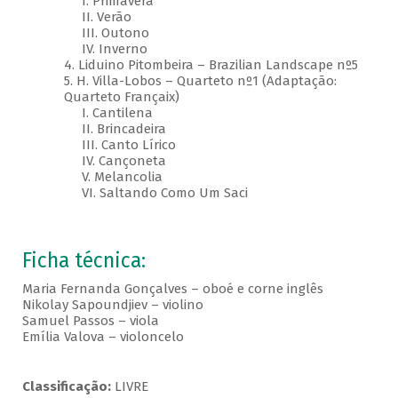
I. Primavera
II. Verão
III. Outono
IV. Inverno
4. Liduino Pitombeira – Brazilian Landscape nº5
5. H. Villa-Lobos – Quarteto nº1 (Adaptação:
Quarteto Françaix)
I. Cantilena
II. Brincadeira
III. Canto Lírico
IV. Cançoneta
V. Melancolia
VI. Saltando Como Um Saci
Ficha técnica:
Maria Fernanda Gonçalves – oboé e corne inglês
Nikolay Sapoundjiev – violino
Samuel Passos – viola
Emília Valova – violoncelo
Classificação:
LIVRE