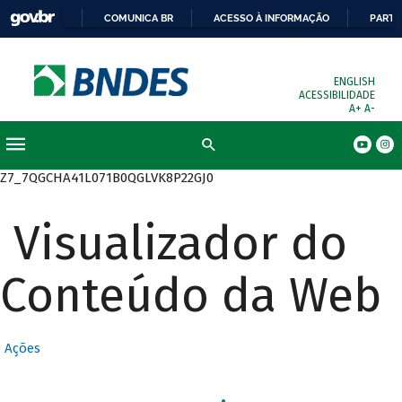
COMUNICA BR
ACESSO À INFORMAÇÃO
PARTI
ENGLISH
ACESSIBILIDADE
A+
A-
Busca
Z7_7QGCHA41L071B0QGLVK8P22GJ0
Visualizador do
Conteúdo da Web
Ações