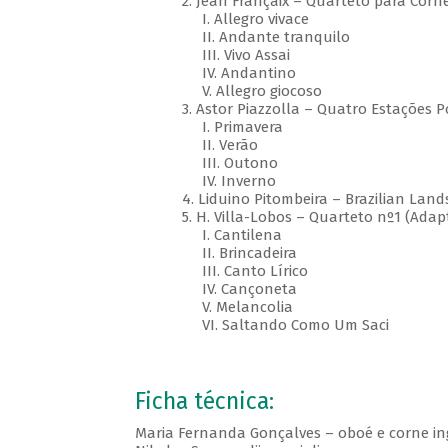
2. Jean Françaix – Quarteto para Corne 
I. Allegro vivace
II. Andante tranquilo
III. Vivo Assai
IV. Andantino
V. Allegro giocoso
3. Astor Piazzolla – Quatro Estações 
I. Primavera
II. Verão
III. Outono
IV. Inverno
4. Liduino Pitombeira – Brazilian La
5. H. Villa-Lobos – Quarteto nº1 (Ada
I. Cantilena
II. Brincadeira
III. Canto Lírico
IV. Cançoneta
V. Melancolia
VI. Saltando Como Um Saci
Ficha técnica:
Maria Fernanda Gonçalves – oboé e corne in