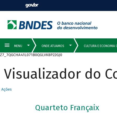
Z7_7QGCHA41L071B0QGLVK8P22GJ0
Visualizador do 
Ações
Quarteto Françaix