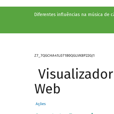
Diferentes influências na música de 
Z7_7QGCHA41L071B0QGLVK8P22GJ1
Visualizado
Web
Ações