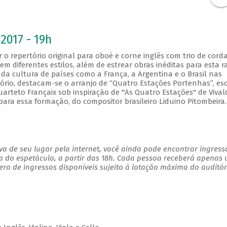
2017 - 19h
 o repertório original para oboé e corne inglês com trio de corda
m diferentes estilos, além de estrear obras inéditas para esta r
da cultura de países como a França, a Argentina e o Brasil nas
rio, destacam-se o arranjo de “Quatro Estações Portenhas”, esc
rteto Françaix sob inspiração de "As Quatro Estações" de Vivald
 para essa formação, do compositor brasileiro Liduino Pitombeira.
a de seu lugar pela internet, você ainda pode encontrar ingress
a do espetáculo, a partir das 18h. Cada pessoa receberá apenas
o de ingressos disponíveis sujeito à lotação máxima do auditór