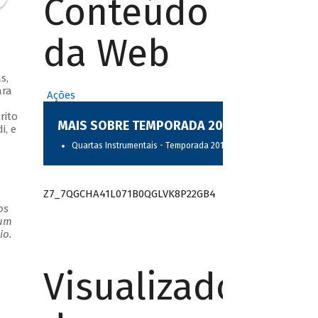
Conteúdo
da Web
s,
ara
Ações
rito
MAIS SOBRE TEMPORADA 2017
i, e
Quartas Instrumentais - Temporada 2017
Z7_7QGCHA41L071B0QGLVK8P22GB4
os
 um
io.
Visualizador