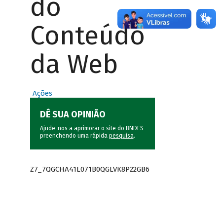
do
Conteúdo
da Web
Ações
DÊ SUA OPINIÃO
Ajude-nos a aprimorar o site do BNDES
preenchendo uma rápida
pesquisa
.
Z7_7QGCHA41L071B0QGLVK8P22GB6