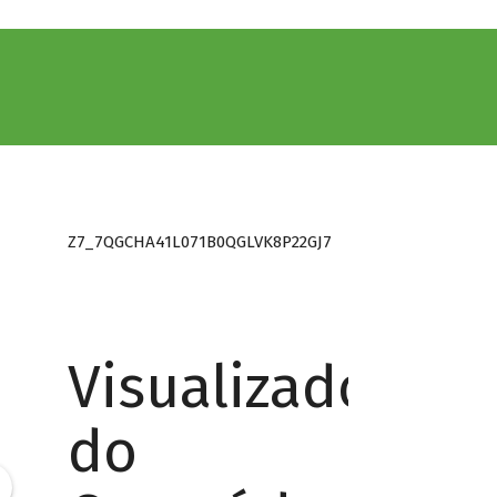
Z7_7QGCHA41L071B0QGLVK8P22GJ7
Visualizador
do