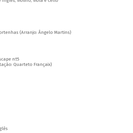
Inglês, Violino, Viola e Cello
Portenhas (Arranjo: Ângelo Martins)
ndscape nº5
ptação: Quarteto Françaix)
glês