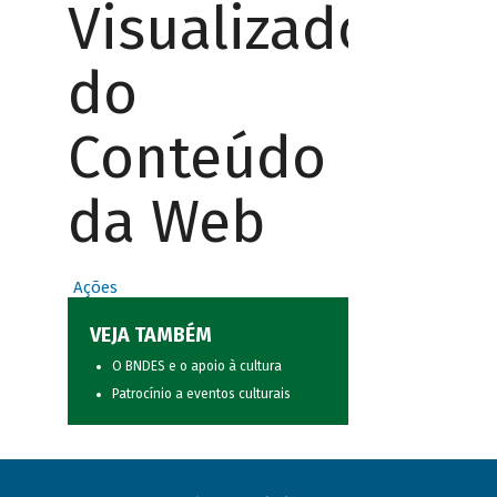
Visualizador
do
Conteúdo
da Web
Ações
VEJA TAMBÉM
O BNDES e o apoio à cultura
Patrocínio a eventos culturais