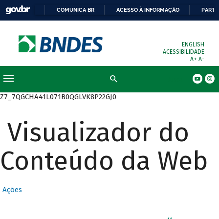
COMUNICA BR
ACESSO À INFORMAÇÃO
PARTI
ENGLISH
ACESSIBILIDADE
A+
A-
Busca
Z7_7QGCHA41L071B0QGLVK8P22GJ0
Visualizador do
Conteúdo da Web
Ações