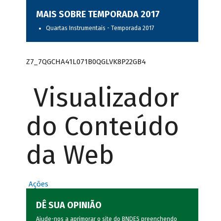
MAIS SOBRE TEMPORADA 2017
Quartas Instrumentais - Temporada 2017
Z7_7QGCHA41L071B0QGLVK8P22GB4
Visualizador
do Conteúdo
da Web
Ações
DÊ SUA OPINIÃO
Ajude-nos a aprimorar o site do BNDES preenchendo