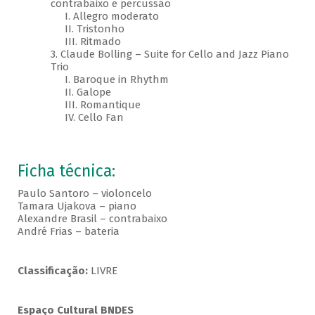
contrabaixo e percussão
I. Allegro moderato
II. Tristonho
III. Ritmado
3. Claude Bolling – Suite for Cello and Jazz Piano
Trio
I. Baroque in Rhythm
II. Galope
III. Romantique
IV. Cello Fan
Ficha técnica:
Paulo Santoro – violoncelo
Tamara Ujakova – piano
Alexandre Brasil – contrabaixo
André Frias – bateria
Classificação:
LIVRE
Espaço Cultural BNDES