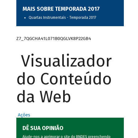
MAIS SOBRE TEMPORADA 2017
Quartas Instrumentais - Temporada 2017
Z7_7QGCHA41L071B0QGLVK8P22GB4
Visualizador
do Conteúdo
da Web
Ações
DÊ SUA OPINIÃO
Ajude-nos a aprimorar o site do BNDES preenchendo