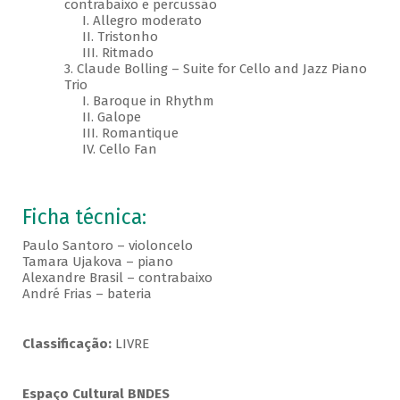
contrabaixo e percussão
I. Allegro moderato
II. Tristonho
III. Ritmado
3. Claude Bolling – Suite for Cello and Jazz Piano
Trio
I. Baroque in Rhythm
II. Galope
III. Romantique
IV. Cello Fan
Ficha técnica:
Paulo Santoro – violoncelo
Tamara Ujakova – piano
Alexandre Brasil – contrabaixo
André Frias – bateria
Classificação:
LIVRE
Espaço Cultural BNDES