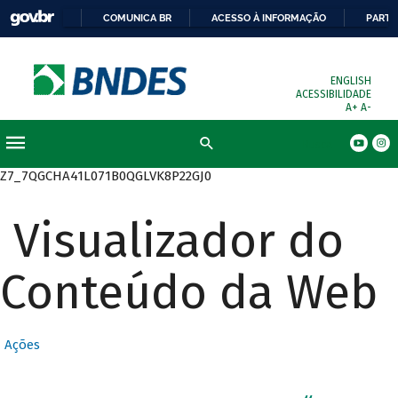
COMUNICA BR
ACESSO À INFORMAÇÃO
PARTI
ENGLISH
ACESSIBILIDADE
A+
A-
Busca
Z7_7QGCHA41L071B0QGLVK8P22GJ0
Visualizador do
Conteúdo da Web
Ações