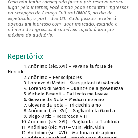
Caso não tenha conseguido fazer a pré-reserva de seu
lugar pela internet, você ainda pode encontrar ingressos
na recepção do Espaço Cultural BNDES, no dia do
espetáculo, a partir das 18h. Cada pessoa receberá
apenas um ingresso com lugar marcado, estando o
número de ingressos disponíveis sujeito à lotação
máxima do auditório.
Repertório:
1. Anônimo (séc. XVI) – Pavana la forza de
Hercule
2. Anônimo – Per scriptores
3. Lorenzo di Medici – Siam galanti di Valenzia
4. Lorenzo di Medici – Quant’e bela giovenezza
5. Michele Pesenti – Dal lecto me levava
6. Giovane da Nola – Medici nui siamo
7. Giovane da Nola – Tri ciechi siamo
8. Anônimo (séc. XVI) – Gagliarda la Gamba
9. Diego Ortiz – Recercada VIII
10. Anônimo (séc. XVI) – Gagliarda la Traditora
11. Anônimo (séc. XVI) – Visin, visin, visin
12. Anônimo (séc. XVI) – Madona nui sapimo