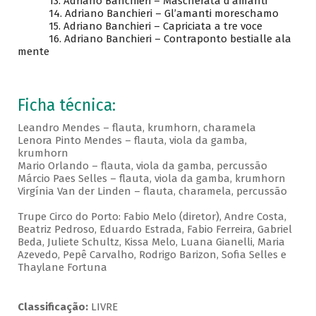
13. Adriano Banchieri – Mascherata d’amanti
14. Adriano Banchieri – Gl’amanti moreschamo
15. Adriano Banchieri – Capriciata a tre voce
16. Adriano Banchieri – Contraponto bestialle ala
mente
Ficha técnica:
Leandro Mendes – flauta, krumhorn, charamela
Lenora Pinto Mendes – flauta, viola da gamba,
krumhorn
Mario Orlando – flauta, viola da gamba, percussão
Márcio Paes Selles – flauta, viola da gamba, krumhorn
Virgínia Van der Linden – flauta, charamela, percussão
Trupe Circo do Porto: Fabio Melo (diretor), Andre Costa,
Beatriz Pedroso, Eduardo Estrada, Fabio Ferreira, Gabriel
Beda, Juliete Schultz, Kissa Melo, Luana Gianelli, Maria
Azevedo, Pepê Carvalho, Rodrigo Barizon, Sofia Selles e
Thaylane Fortuna
Classificação:
LIVRE