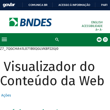
COMUNICA BR
ACESSO À INFORMAÇÃO
PARTI
ENGLISH
ACESSIBILIDADE
A+
A-
Busca
Z7_7QGCHA41L071B0QGLVK8P22GJ0
Visualizador do
Conteúdo da Web
Ações