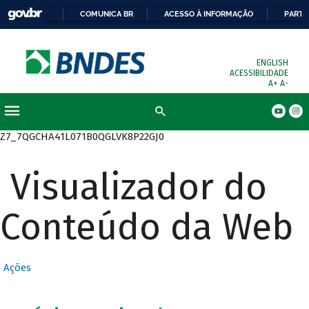
COMUNICA BR
ACESSO À INFORMAÇÃO
PARTI
ENGLISH
ACESSIBILIDADE
A+
A-
Busca
Z7_7QGCHA41L071B0QGLVK8P22GJ0
Visualizador do
Conteúdo da Web
Ações