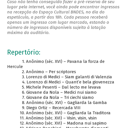
Caso não tenha conseguido fazer a pré-reserva de seu
lugar pela internet, você ainda pode encontrar ingressos
na recepção do Espaço Cultural BNDES, no dia do
espetáculo, a partir das 18h. Cada pessoa receberá
apenas um ingresso com lugar marcado, estando o
número de ingressos disponíveis sujeito à lotação
máxima do auditório.
Repertório:
1. Anônimo (séc. XVI) – Pavana la forza de
Hercule
2. Anônimo – Per scriptores
3. Lorenzo di Medici – Siam galanti di Valenzia
4. Lorenzo di Medici – Quant’e bela giovenezza
5. Michele Pesenti – Dal lecto me levava
6. Giovane da Nola – Medici nui siamo
7. Giovane da Nola – Tri ciechi siamo
8. Anônimo (séc. XVI) – Gagliarda la Gamba
9. Diego Ortiz – Recercada VIII
10. Anônimo (séc. XVI) – Gagliarda la Traditora
11. Anônimo (séc. XVI) – Visin, visin, visin
12. Anônimo (séc. XVI) – Madona nui sapimo