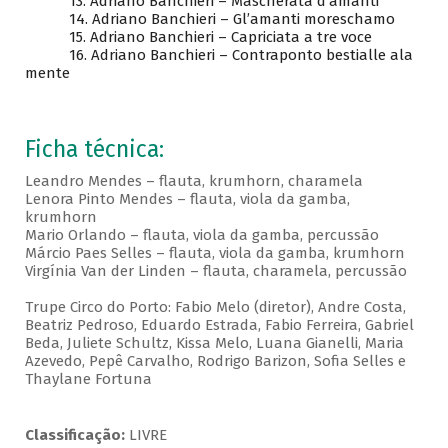
13. Adriano Banchieri – Mascherata d’amanti
14. Adriano Banchieri – Gl’amanti moreschamo
15. Adriano Banchieri – Capriciata a tre voce
16. Adriano Banchieri – Contraponto bestialle ala
mente
Ficha técnica:
Leandro Mendes – flauta, krumhorn, charamela
Lenora Pinto Mendes – flauta, viola da gamba,
krumhorn
Mario Orlando – flauta, viola da gamba, percussão
Márcio Paes Selles – flauta, viola da gamba, krumhorn
Virgínia Van der Linden – flauta, charamela, percussão
Trupe Circo do Porto: Fabio Melo (diretor), Andre Costa,
Beatriz Pedroso, Eduardo Estrada, Fabio Ferreira, Gabriel
Beda, Juliete Schultz, Kissa Melo, Luana Gianelli, Maria
Azevedo, Pepê Carvalho, Rodrigo Barizon, Sofia Selles e
Thaylane Fortuna
Classificação:
LIVRE