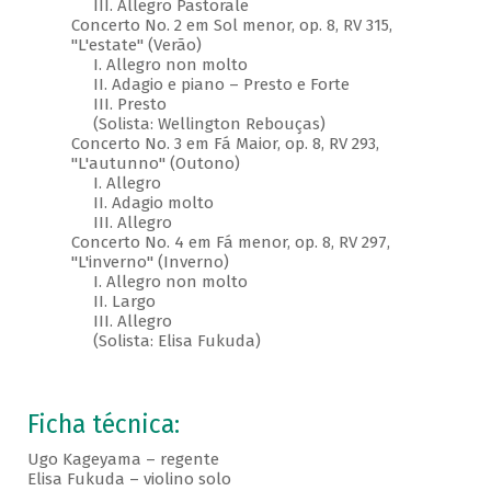
III. Allegro Pastorale
Concerto No. 2 em Sol menor, op. 8, RV 315,
"L'estate" (Verão)
I. Allegro non molto
II. Adagio e piano – Presto e Forte
III. Presto
(Solista: Wellington Rebouças)
Concerto No. 3 em Fá Maior, op. 8, RV 293,
"L'autunno" (Outono)
I. Allegro
II. Adagio molto
III. Allegro
Concerto No. 4 em Fá menor, op. 8, RV 297,
"L'inverno" (Inverno)
I. Allegro non molto
II. Largo
III. Allegro
(Solista: Elisa Fukuda)
Ficha técnica:
Ugo Kageyama – regente
Elisa Fukuda – violino solo