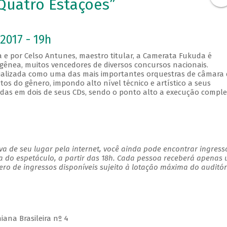
Quatro Estações”
2017 - 19h
a e por Celso Antunes, maestro titular, a Camerata Fukuda é
nea, muitos vencedores de diversos concursos nacionais.
cializada como uma das mais importantes orquestras de câmara
tos do gênero, impondo alto nível técnico e artístico a seus
vadas em dois de seus CDs, sendo o ponto alto a execução compl
a de seu lugar pela internet, você ainda pode encontrar ingress
a do espetáculo, a partir das 18h. Cada pessoa receberá apenas
o de ingressos disponíveis sujeito à lotação máxima do auditór
iana Brasileira nº 4