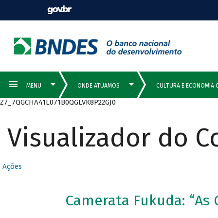
Z7_7QGCHA41L071B0QGLVK8P22GJ0
Visualizador do 
Ações
Camerata Fukuda: “As 