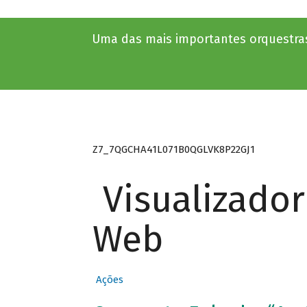
Uma das mais importantes orquestras
Z7_7QGCHA41L071B0QGLVK8P22GJ1
Visualizado
Web
Ações