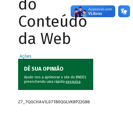
do
Conteúdo
da Web
Ações
DÊ SUA OPINIÃO
Ajude-nos a aprimorar o site do BNDES
preenchendo uma rápida
pesquisa
.
Z7_7QGCHA41L071B0QGLVK8P22GB6