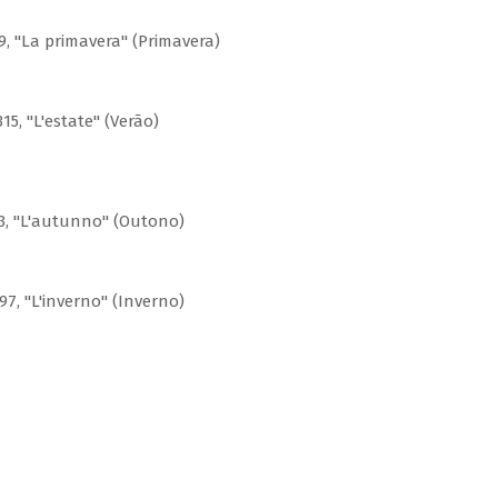
9, "La primavera" (Primavera)
15, "L'estate" (Verão)
93, "L'autunno" (Outono)
97, "L'inverno" (Inverno)