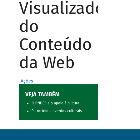
Visualizador
do
Conteúdo
da Web
Ações
VEJA TAMBÉM
O BNDES e o apoio à cultura
Patrocínio a eventos culturais