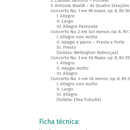
2. Cláudio Santoro – Ponteio
3. Antonio Vivaldi – As Quatro Estações
Concerto No. 1 em Mi maior, op. 8, RV 26
I. Allegro
II. Largo
III. Allegro Pastorale
Concerto No. 2 em Sol menor, op. 8, RV 3
I. Allegro non molto
II. Adagio e piano – Presto e Forte
III. Presto
(Solista: Wellington Rebouças)
Concerto No. 3 em Fá Maior, op. 8, RV 2
I. Allegro
II. Adagio molto
III. Allegro
Concerto No. 4 em Fá menor, op. 8, RV 2
I. Allegro non molto
II. Largo
III. Allegro
(Solista: Elisa Fukuda)
Ficha técnica: