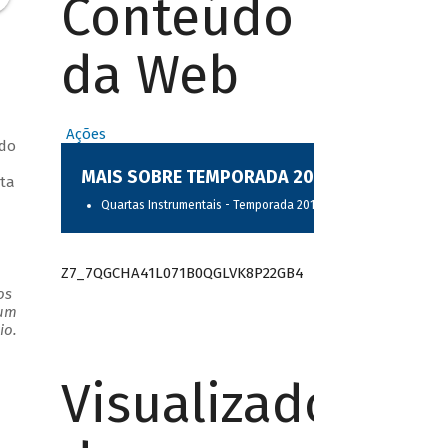
Conteúdo
da Web
Ações
 do
MAIS SOBRE TEMPORADA 2017
eta
Quartas Instrumentais - Temporada 2017
Z7_7QGCHA41L071B0QGLVK8P22GB4
os
 um
io.
Visualizador