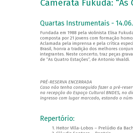
Camerata Fukuda: “As 
Quartas Instrumentais - 14.06.
Fundada em 1988 pela violinista Elisa Fukud
composta por 21 jovens com formação homogê
Aclamada pela imprensa e pela crítica espe
Brasil, honra a tradição dos melhores conjun
integrantes. Neste concerto, traz peças gra
de “As Quatro Estações”, de Antonio Vivaldi.
PRÉ-RESERVA ENCERRADA
Caso não tenha conseguido fazer a pré-reserv
na recepção do Espaço Cultural BNDES, no di
ingresso com lugar marcado, estando o númer
Repertório:
1. Heitor Villa-Lobos – Prelúdio da Bach