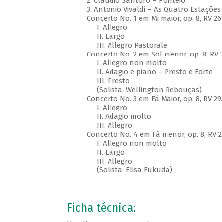
2. Cláudio Santoro – Ponteio
3. Antonio Vivaldi – As Quatro Estações
Concerto No. 1 em Mi maior, op. 8, RV 26
I. Allegro
II. Largo
III. Allegro Pastorale
Concerto No. 2 em Sol menor, op. 8, RV 3
I. Allegro non molto
II. Adagio e piano – Presto e Forte
III. Presto
(Solista: Wellington Rebouças)
Concerto No. 3 em Fá Maior, op. 8, RV 2
I. Allegro
II. Adagio molto
III. Allegro
Concerto No. 4 em Fá menor, op. 8, RV 2
I. Allegro non molto
II. Largo
III. Allegro
(Solista: Elisa Fukuda)
Ficha técnica: