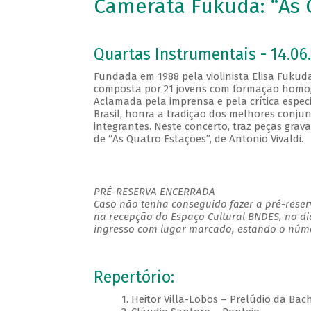
Camerata Fukuda: “As 
Quartas Instrumentais - 14.06.
Fundada em 1988 pela violinista Elisa Fukud
composta por 21 jovens com formação homogê
Aclamada pela imprensa e pela crítica espe
Brasil, honra a tradição dos melhores conjun
integrantes. Neste concerto, traz peças gra
de “As Quatro Estações”, de Antonio Vivaldi.
PRÉ-RESERVA ENCERRADA
Caso não tenha conseguido fazer a pré-reserv
na recepção do Espaço Cultural BNDES, no di
ingresso com lugar marcado, estando o númer
Repertório:
1. Heitor Villa-Lobos – Prelúdio da Bach