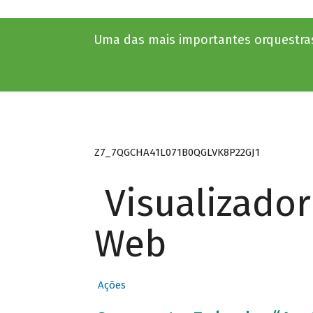
Uma das mais importantes orquestras
Z7_7QGCHA41L071B0QGLVK8P22GJ1
Visualizado
Web
Ações