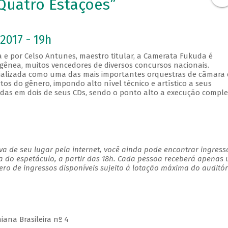
Quatro Estações”
2017 - 19h
a e por Celso Antunes, maestro titular, a Camerata Fukuda é
nea, muitos vencedores de diversos concursos nacionais.
cializada como uma das mais importantes orquestras de câmara
tos do gênero, impondo alto nível técnico e artístico a seus
vadas em dois de seus CDs, sendo o ponto alto a execução compl
a de seu lugar pela internet, você ainda pode encontrar ingress
a do espetáculo, a partir das 18h. Cada pessoa receberá apenas
o de ingressos disponíveis sujeito à lotação máxima do auditór
iana Brasileira nº 4