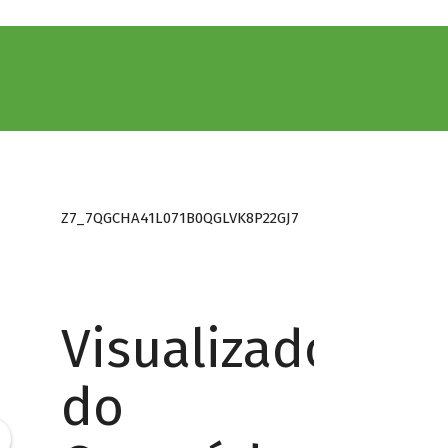
Z7_7QGCHA41L071B0QGLVK8P22GJ7
Visualizador
do