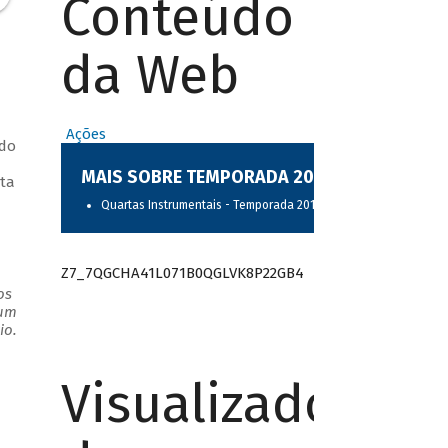
Conteúdo
da Web
Ações
 do
MAIS SOBRE TEMPORADA 2017
eta
Quartas Instrumentais - Temporada 2017
Z7_7QGCHA41L071B0QGLVK8P22GB4
os
 um
io.
Visualizador