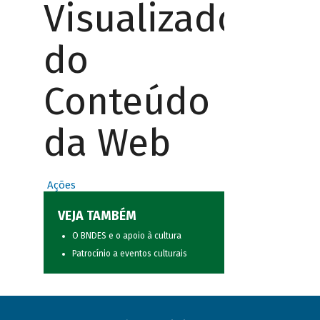
Visualizador
do
Conteúdo
da Web
Ações
VEJA TAMBÉM
O BNDES e o apoio à cultura
Patrocínio a eventos culturais