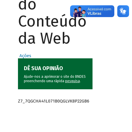
do
Conteúdo
da Web
Ações
DÊ SUA OPINIÃO
Ajude-nos a aprimorar o site do BNDES
preenchendo uma rápida
pesquisa
.
Z7_7QGCHA41L071B0QGLVK8P22GB6