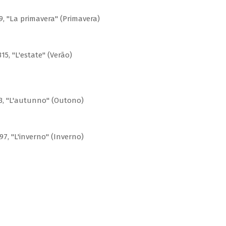
9, "La primavera" (Primavera)
15, "L'estate" (Verão)
93, "L'autunno" (Outono)
97, "L'inverno" (Inverno)