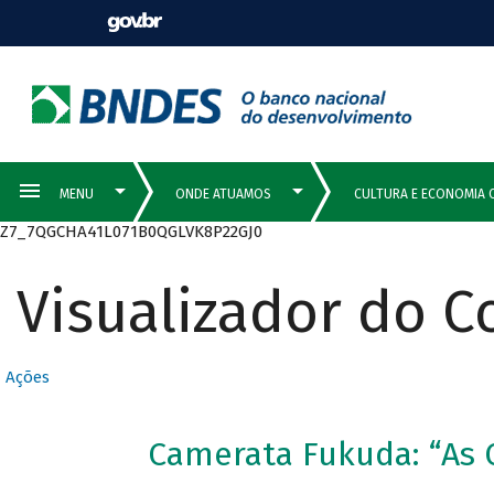
Z7_7QGCHA41L071B0QGLVK8P22GJ0
Visualizador do 
Ações
Camerata Fukuda: “As 