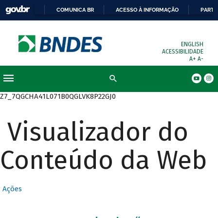
COMUNICA BR
ACESSO À INFORMAÇÃO
PARTI
ENGLISH
ACESSIBILIDADE
A+
A-
Busca
Z7_7QGCHA41L071B0QGLVK8P22GJ0
Visualizador do
Conteúdo da Web
Ações