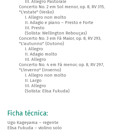
III. Allegro Pastorale
Concerto No. 2 em Sol menor, op. 8, RV 315,
"L'estate" (Verão)
I. Allegro non molto
II. Adagio e piano – Presto e Forte
III. Presto
(Solista: Wellington Rebouças)
Concerto No. 3 em Fá Maior, op. 8, RV 293,
"L'autunno" (Outono)
I. Allegro
II. Adagio molto
III. Allegro
Concerto No. 4 em Fá menor, op. 8, RV 297,
"L'inverno" (Inverno)
I. Allegro non molto
II. Largo
III. Allegro
(Solista: Elisa Fukuda)
Ficha técnica:
Ugo Kageyama – regente
Elisa Fukuda – violino solo