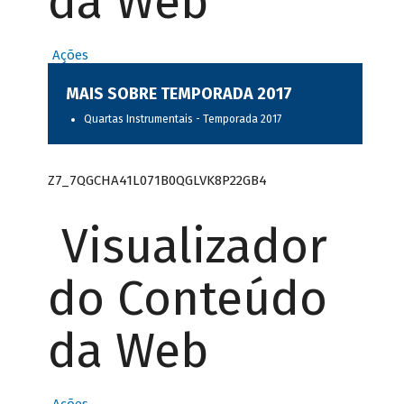
da Web
Ações
MAIS SOBRE TEMPORADA 2017
Quartas Instrumentais - Temporada 2017
Z7_7QGCHA41L071B0QGLVK8P22GB4
Visualizador
do Conteúdo
da Web