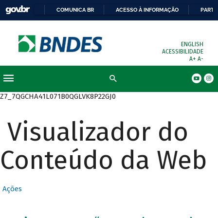
COMUNICA BR
ACESSO À INFORMAÇÃO
PARTI
ENGLISH
ACESSIBILIDADE
A+
A-
Busca
Z7_7QGCHA41L071B0QGLVK8P22GJ0
Visualizador do
Conteúdo da Web
Ações