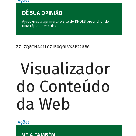
Ações
DÊ SUA OPINIÃO
Ajude-nos a aprimorar o site do BNDES preenchendo
uma rápida
pesquisa
.
Z7_7QGCHA41L071B0QGLVK8P22GB6
Visualizador
do Conteúdo
da Web
Ações
VEJA TAMBÉM