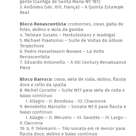
gente (Cantiga de Santa Maria Nº 181)
3. Anônimo (séc. XIII, França) – A Quinta Estampie
Real
Bloco Renascentista
: cromornes, cravo, gaita de
foles, violino e viola da gamba
4. Tielman Susato – Herkulestanz e madrigal
5. Michael Praetorius – Suíte de Voltas do álbum
Terpischore
6. Pedro Hasselmann Novaes – La Volte
Renascentista
7. Eduardo Antonello – A XXI Century Renaissance
Piece
Bloco Barroco
: cravo, viela de roda, violino, flauta
doce e cello da spalla
8. Michel Corrette – Suíte Nº1 para viela de roda e
baixo contínuo
I. Allegro - II. Rondeau - III. Chaconne
9. Benedetto Marcello – Sonata Nº 6 para flauta e
baixo contínuo
I. Adagio – II. Minueto – III. Gavotte – IV. Largo –
V. Ciaccona
10. G. P. Telemann – Trio sonata em ré menor para
flauta doce, violino e baixo contínuo