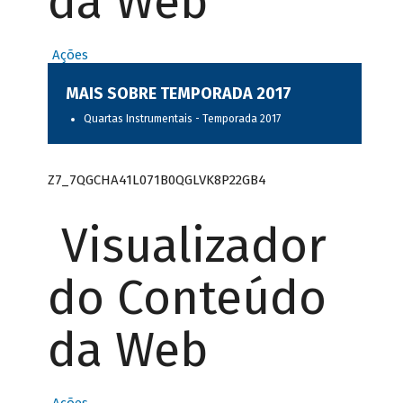
da Web
Ações
MAIS SOBRE TEMPORADA 2017
Quartas Instrumentais - Temporada 2017
Z7_7QGCHA41L071B0QGLVK8P22GB4
Visualizador
do Conteúdo
da Web