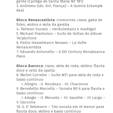
gente (Cantiga de Santa Maria Nº 181)
3. Anônimo (séc. XIII, França) – A Quinta Estampie
Real
Bloco Renascentista
: cromornes, cravo, gaita de
foles, violino e viola da gamba
4. Tielman Susato – Herkulestanz e madrigal
5. Michael Praetorius – Suíte de Voltas do álbum
Terpischore
6. Pedro Hasselmann Novaes – La Volte
Renascentista
7. Eduardo Antonello – A XXI Century Renaissance
Piece
Bloco Barroco
: cravo, viela de roda, violino, flauta
doce e cello da spalla
8. Michel Corrette – Suíte Nº1 para viela de roda e
baixo contínuo
I. Allegro - II. Rondeau - III. Chaconne
9. Benedetto Marcello – Sonata Nº 6 para flauta e
baixo contínuo
I. Adagio – II. Minueto – III. Gavotte – IV. Largo –
V. Ciaccona
10. G. P. Telemann – Trio sonata em ré menor para
flauta doce, violino e baixo contínuo