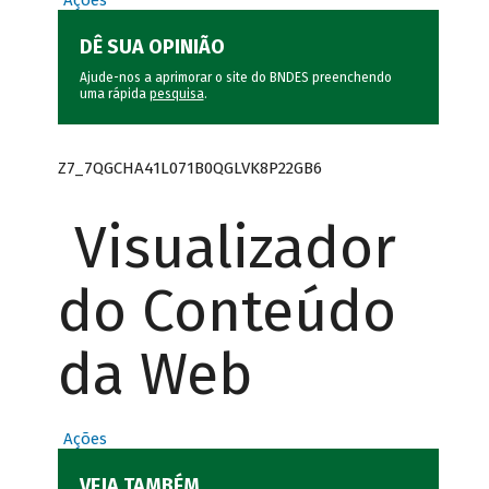
Ações
DÊ SUA OPINIÃO
Ajude-nos a aprimorar o site do BNDES preenchendo
uma rápida
pesquisa
.
Z7_7QGCHA41L071B0QGLVK8P22GB6
Visualizador
do Conteúdo
da Web
Ações
VEJA TAMBÉM