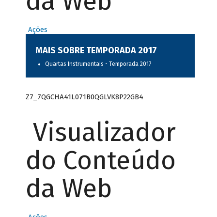
da Web
Ações
MAIS SOBRE TEMPORADA 2017
Quartas Instrumentais - Temporada 2017
Z7_7QGCHA41L071B0QGLVK8P22GB4
Visualizador
do Conteúdo
da Web