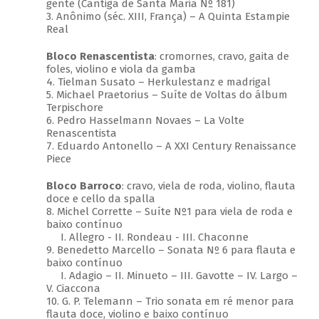
gente (Cantiga de Santa Maria Nº 181)
3. Anônimo (séc. XIII, França) – A Quinta Estampie
Real
Bloco Renascentista
: cromornes, cravo, gaita de
foles, violino e viola da gamba
4. Tielman Susato – Herkulestanz e madrigal
5. Michael Praetorius – Suíte de Voltas do álbum
Terpischore
6. Pedro Hasselmann Novaes – La Volte
Renascentista
7. Eduardo Antonello – A XXI Century Renaissance
Piece
Bloco Barroco
: cravo, viela de roda, violino, flauta
doce e cello da spalla
8. Michel Corrette – Suíte Nº1 para viela de roda e
baixo contínuo
I. Allegro - II. Rondeau - III. Chaconne
9. Benedetto Marcello – Sonata Nº 6 para flauta e
baixo contínuo
I. Adagio – II. Minueto – III. Gavotte – IV. Largo –
V. Ciaccona
10. G. P. Telemann – Trio sonata em ré menor para
flauta doce, violino e baixo contínuo