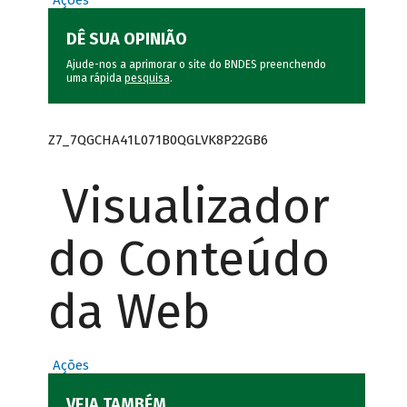
Ações
DÊ SUA OPINIÃO
Ajude-nos a aprimorar o site do BNDES preenchendo
uma rápida
pesquisa
.
Z7_7QGCHA41L071B0QGLVK8P22GB6
Visualizador
do Conteúdo
da Web
Ações
VEJA TAMBÉM