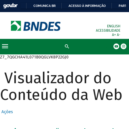
COMUNICA BR
ACESSO À INFORMAÇÃO
PARTI
ENGLISH
ACESSIBILIDADE
A+
A-
Busca
Z7_7QGCHA41L071B0QGLVK8P22GJ0
Visualizador do
Conteúdo da Web
Ações