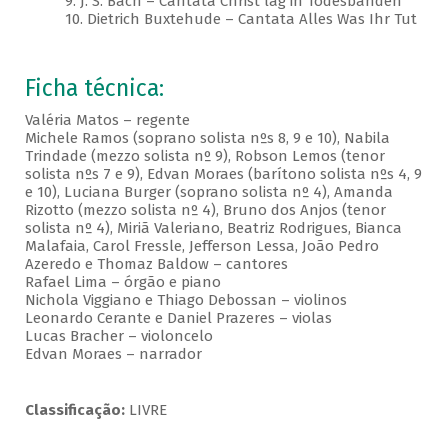
9. J. S. Bach – Cantata Christ lag in Todesbanden
10. Dietrich Buxtehude – Cantata Alles Was Ihr Tut
Ficha técnica:
Valéria Matos – regente
Michele Ramos (soprano solista nºs 8, 9 e 10), Nabila
Trindade (mezzo solista nº 9), Robson Lemos (tenor
solista nºs 7 e 9), Edvan Moraes (barítono solista nºs 4, 9
e 10), Luciana Burger (soprano solista nº 4), Amanda
Rizotto (mezzo solista nº 4), Bruno dos Anjos (tenor
solista nº 4), Miriã Valeriano, Beatriz Rodrigues, Bianca
Malafaia, Carol Fressle, Jefferson Lessa, João Pedro
Azeredo e Thomaz Baldow – cantores
Rafael Lima – órgão e piano
Nichola Viggiano e Thiago Debossan – violinos
Leonardo Cerante e Daniel Prazeres – violas
Lucas Bracher – violoncelo
Edvan Moraes – narrador
Classificação:
LIVRE