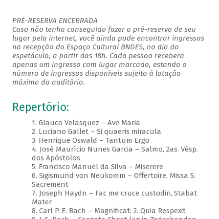
PRÉ-RESERVA ENCERRADA
Caso não tenha conseguido fazer a pré-reserva de seu
lugar pela internet, você ainda pode encontrar ingressos
na recepção do Espaço Cultural BNDES, no dia do
espetáculo, a partir das 18h. Cada pessoa receberá
apenas um ingresso com lugar marcado, estando o
número de ingressos disponíveis sujeito à lotação
máxima do auditório.
Repertório:
1. Glauco Velasquez – Ave Maria
2. Luciano Gallet – Si quaeris miracula
3. Henrique Oswald – Tantum Ergo
4. José Maurício Nunes Garcia – Salmo, 2as. Vésp.
dos Apóstolos
5. Francisco Manuel da Silva – Miserere
6. Sigismund von Neukomm – Offertoire, Missa S.
Sacrement
7. Joseph Haydn – Fac me cruce custodiri, Stabat
Mater
8. Carl P. E. Bach – Magnificat: 2. Quia Respexit