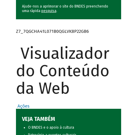
Ajude-nos a aprimorar o site do BNDES preenchendo
uma rápida
pesquisa
.
Z7_7QGCHA41L071B0QGLVK8P22GB6
Visualizador
do Conteúdo
da Web
Ações
VEJA TAMBÉM
O BNDES e o apoio à cultura