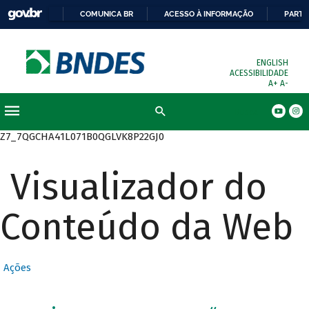
COMUNICA BR
ACESSO À INFORMAÇÃO
PARTI
ENGLISH
ACESSIBILIDADE
A+
A-
Busca
Z7_7QGCHA41L071B0QGLVK8P22GJ0
Visualizador do
Conteúdo da Web
Ações