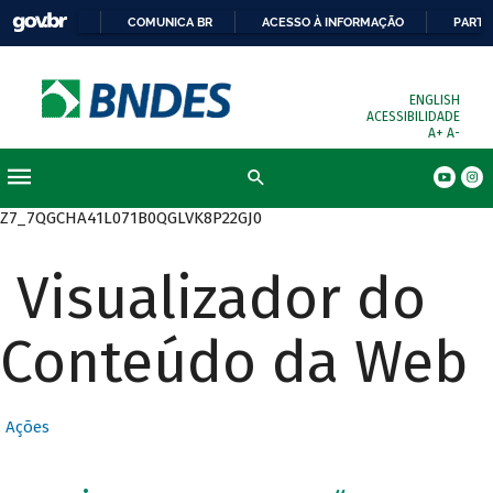
COMUNICA BR
ACESSO À INFORMAÇÃO
PARTI
ENGLISH
ACESSIBILIDADE
A+
A-
Busca
Z7_7QGCHA41L071B0QGLVK8P22GJ0
Visualizador do
Conteúdo da Web
Ações