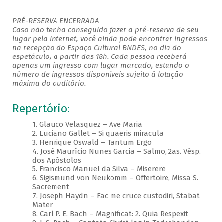
PRÉ-RESERVA ENCERRADA
Caso não tenha conseguido fazer a pré-reserva de seu
lugar pela internet, você ainda pode encontrar ingressos
na recepção do Espaço Cultural BNDES, no dia do
espetáculo, a partir das 18h. Cada pessoa receberá
apenas um ingresso com lugar marcado, estando o
número de ingressos disponíveis sujeito à lotação
máxima do auditório.
Repertório:
1. Glauco Velasquez – Ave Maria
2. Luciano Gallet – Si quaeris miracula
3. Henrique Oswald – Tantum Ergo
4. José Maurício Nunes Garcia – Salmo, 2as. Vésp.
dos Apóstolos
5. Francisco Manuel da Silva – Miserere
6. Sigismund von Neukomm – Offertoire, Missa S.
Sacrement
7. Joseph Haydn – Fac me cruce custodiri, Stabat
Mater
8. Carl P. E. Bach – Magnificat: 2. Quia Respexit