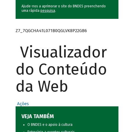
Ajude-nos a aprimorar o site do BNDES preenchendo
uma rápida
pesquisa
.
Z7_7QGCHA41L071B0QGLVK8P22GB6
Visualizador
do Conteúdo
da Web
Ações
VEJA TAMBÉM
O BNDES e o apoio à cultura