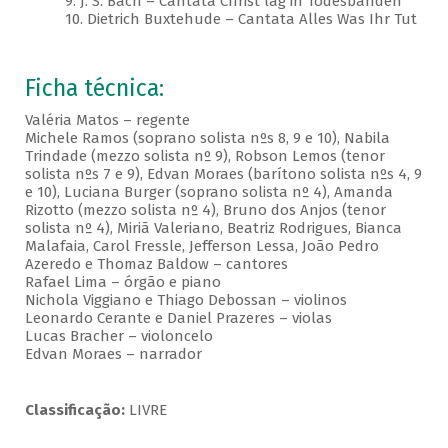
9. J. S. Bach – Cantata Christ lag in Todesbanden
10. Dietrich Buxtehude – Cantata Alles Was Ihr Tut
Ficha técnica:
Valéria Matos – regente
Michele Ramos (soprano solista nºs 8, 9 e 10), Nabila
Trindade (mezzo solista nº 9), Robson Lemos (tenor
solista nºs 7 e 9), Edvan Moraes (barítono solista nºs 4, 9
e 10), Luciana Burger (soprano solista nº 4), Amanda
Rizotto (mezzo solista nº 4), Bruno dos Anjos (tenor
solista nº 4), Miriã Valeriano, Beatriz Rodrigues, Bianca
Malafaia, Carol Fressle, Jefferson Lessa, João Pedro
Azeredo e Thomaz Baldow – cantores
Rafael Lima – órgão e piano
Nichola Viggiano e Thiago Debossan – violinos
Leonardo Cerante e Daniel Prazeres – violas
Lucas Bracher – violoncelo
Edvan Moraes – narrador
Classificação:
LIVRE