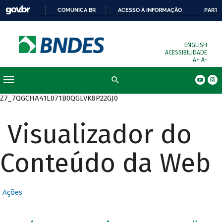
COMUNICA BR
ACESSO À INFORMAÇÃO
PARTI
ENGLISH
ACESSIBILIDADE
A+
A-
Busca
Z7_7QGCHA41L071B0QGLVK8P22GJ0
Visualizador do
Conteúdo da Web
Ações